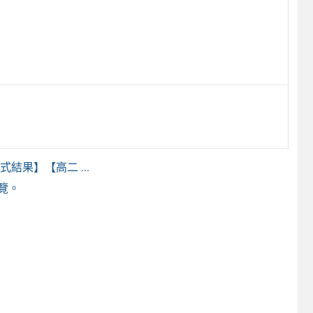
結果】【高二 ...
覽。