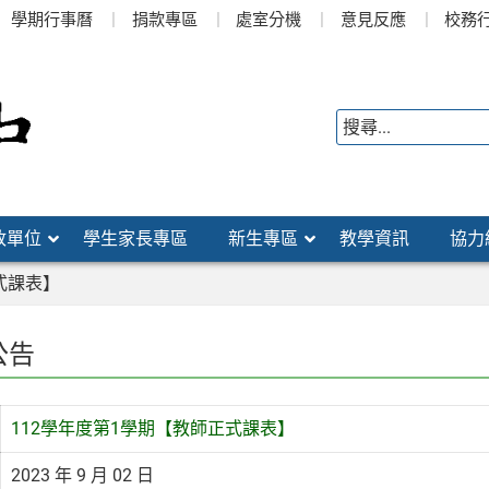
學期行事曆
捐款專區
處室分機
意見反應
校務
政單位
學生家長專區
新生專區
教學資訊
協力
式課表】
公告
112學年度第1學期【教師正式課表】
2023 年 9 月 02 日