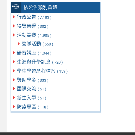
依公告類別彙總
行政公告
( 7,183 )
得獎榮譽
( 302 )
活動競賽
( 1,905 )
營隊活動
( 650 )
研習講座
( 1,044 )
生涯與升學訊息
( 720 )
學生學習歷程檔案
( 159 )
獎助學金
( 333 )
國際交流
( 51 )
新生入學
( 51 )
防疫專區
( 118 )