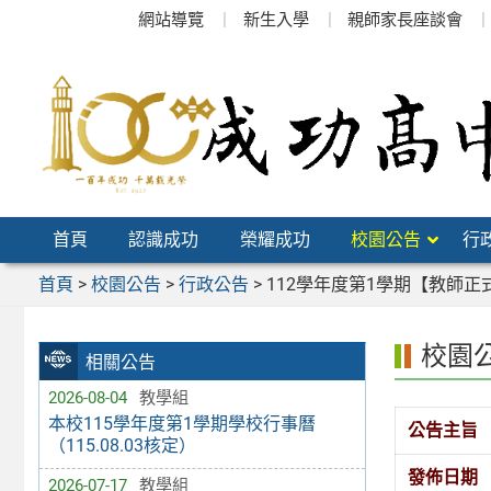
跳
網站導覽
新生入學
親師家長座談會
至
主
要
內
容
區
首頁
認識成功
榮耀成功
校園公告
行
首頁
>
校園公告
>
行政公告
>
112學年度第1學期【教師正
校園
相關公告
2026-08-04
教學組
本校115學年度第1學期學校行事曆
公告主旨
（115.08.03核定）
發佈日期
2026-07-17
教學組