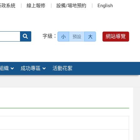
行政系統
線上報修
設備/場地預約
English
送出
字級：
網站導覽
小
預設
大
搜
尋：
組織
成功專區
活動花絮