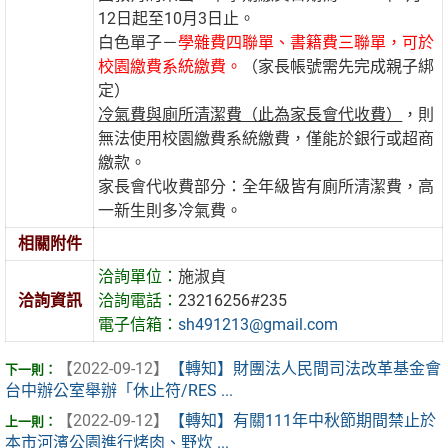
12日起至10月3日止。
白色單子－
學雜費四聯單、書籍費三聯單，可於
校園繳費系統繳費。
（家長帳號需先完成親子綁
定）
冷氣費與廁所清潔費（此為家長會代收費）
，則
無法使用校園繳費系統繳費，僅能於銀行或超商
繳款。
家長會代收費部分：全年級皆有廁所清潔費，高
一新生則多冷氣費。
相關附件
洽詢單位：
施淑貞
洽詢資訊
洽詢電話：
23216256#235
電子信箱：
sh491213@gmail.com
【2022-09-12】
【轉知】財團法人民間司法改革基金會
台中辦公室舉辦「休止符/RES ...
【2022-09-12】
【轉知】有關111年中秋節期間禁止於
本市河濱公園進行烤肉、野炊 ...