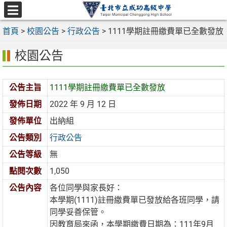
跳
至
選
主
首頁
>
校園公告
>
行政公告
>
1111學期註冊繳費單已全數發放
單
要
校園公告
內
容
區
公告主旨
1111學期註冊繳費單已全數發放
發佈日期
2022 年 9 月 12 日
發佈單位
出納組
公告類別
行政公告
公告等級
無
點閱次數
1,050
公告內容
各位同學與家長好：
本學期(1111)註冊繳費單已發放給各班同學，請
同學妥善保管。
因教育局來函，本學期繳費日期為：111年9月