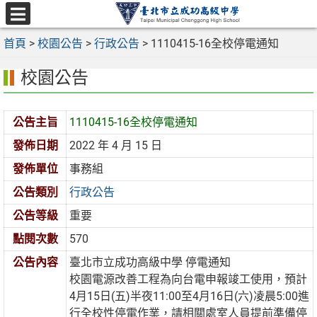
跳
至
選
主
首頁
>
校園公告
>
行政公告
>
1110415-16全校停電通知
單
要
校園公告
內
容
區
公告主旨
1110415-16全校停電通知
發佈日期
2022 年 4 月 15 日
發佈單位
事務組
公告類別
行政公告
公告等級
重要
點閱次數
570
公告內容
臺北市立成功高級中學 停電通知
校園電源改善工程為向台電申報竣工使用，預計
4月15日(五)半夜11:00至4月16日(六)凌晨5:00進
行全校性停電作業，請相關處室人員提前準備停