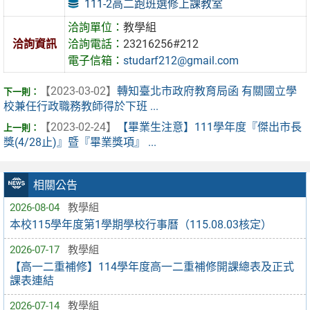
111-2高二跑班選修上課教室
洽詢單位：
教學組
洽詢資訊
洽詢電話：
23216256#212
電子信箱：
studarf212@gmail.com
【2023-03-02】
轉知臺北市政府教育局函 有關國立學
校兼任行政職務教師得於下班 ...
【2023-02-24】
【畢業生注意】111學年度『傑出市長
獎(4/28止)』暨『畢業獎項』 ...
相關公告
2026-08-04
教學組
本校115學年度第1學期學校行事曆（115.08.03核定）
2026-07-17
教學組
【高一二重補修】114學年度高一二重補修開課總表及正式
課表連結
2026-07-14
教學組