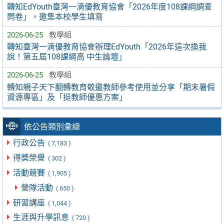
轉知EdYouth臺灣一滴優教育協會「2026年度108課綱調查
問卷」，邀集本校學生填寫
2026-06-25
教學組
轉知臺灣一滴優教育協會辦理EdYouth「2026年這次換我
說！第五屆108課綱高 中生論壇」
2026-06-25
教學組
轉知親子天下翻轉教育敬邀教師參考使用並分享「期末暑假
資源專區」及「挺教師優惠方案」
依公告類別彙總
行政公告
( 7,183 )
得獎榮譽
( 302 )
活動競賽
( 1,905 )
營隊活動
( 650 )
研習講座
( 1,044 )
生涯與升學訊息
( 720 )