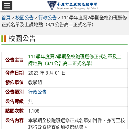
跳
至
選
主
首頁
>
校園公告
>
行政公告
>
111學年度第2學期全校跑班選修
單
要
正式名單及上課地點（3/1公告高二正式名單）
內
校園公告
容
區
111學年度第2學期全校跑班選修正式名單及上
公告主旨
課地點（3/1公告高二正式名單）
發佈日期
2023 年 3 月 01 日
發佈單位
教學組
公告類別
行政公告
公告等級
無
點閱次數
1,108
公告內容
本學期全校跑班選修正式名單如附件，亦可至校
務行政系統查詢加退選結果。