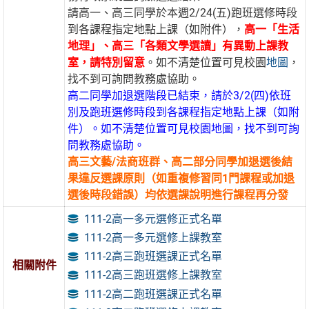
請高一、高三同學於本週2/24(五)跑班選修時段
到各課程指定地點上課（如附件），
高一「生活
地理」、高三「各類文學選讀」有異動上課教
室，請特別留意
。如不清楚位置可見校園
地圖
，
找不到可詢問教務處協助。
高二同學加退選階段已結束，請於3/2(四)依班
別及跑班選修時段到各課程指定地點上課（如附
件）。如不清楚位置可見校園
地圖
，找不到可詢
問教務處協助。
高三文藝/法商班群、高二部分同學加退選後結
果違反選課原則（如重複修習同1門課程或加退
選後時段錯誤）均依選課說明進行課程再分發
111-2高一多元選修正式名單
111-2高一多元選修上課教室
111-2高三跑班選課正式名單
相關附件
111-2高三跑班選修上課教室
111-2高二跑班選課正式名單