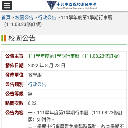
跳
至
選
主
首頁
>
校園公告
>
行政公告
>
111學年度第1學期行事曆
單
要
（111.08.23修訂版）
內
校園公告
容
區
公告主旨
111學年度第1學期行事曆（111.08.23修訂版）
發佈日期
2022 年 8 月 23 日
發佈單位
教學組
公告類別
行政公告
公告等級
無
點閱次數
8,221
公告內容
一、111學年度第1學期行事曆（111.08.23修訂
版）如附件。
二、學期中行事曆難免會臨時異動，故本學期不