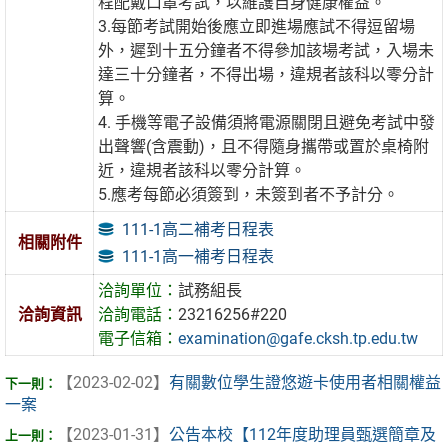
程配戴口罩考試，以維護自身健康權益。
3.每節考試開始後應立即進場應試不得逗留場
外，遲到十五分鐘者不得參加該場考試，入場未
達三十分鐘者，不得出場，違規者該科以零分計
算。
4. 手機等電子設備須將電源關閉且避免考試中發
出聲響(含震動)，且不得隨身攜帶或置於桌椅附
近，違規者該科以零分計算。
5.應考每節必須簽到，未簽到者不予計分。
111-1高二補考日程表
相關附件
111-1高一補考日程表
洽詢單位：
試務組長
洽詢資訊
洽詢電話：
23216256#220
電子信箱：
examination@gafe.cksh.tp.edu.tw
【2023-02-02】
有關數位學生證悠遊卡使用者相關權益
一案
【2023-01-31】
公告本校【112年度助理員甄選簡章及