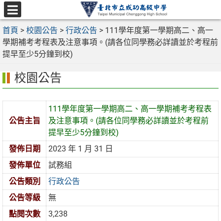
跳
至
選
主
首頁
>
校園公告
>
行政公告
>
111學年度第一學期高二、高一
單
要
學期補考考程表及注意事項。(請各位同學務必詳讀並於考程前
內
提早至少5分鐘到校)
容
校園公告
區
111學年度第一學期高二、高一學期補考考程表
公告主旨
及注意事項。(請各位同學務必詳讀並於考程前
提早至少5分鐘到校)
發佈日期
2023 年 1 月 31 日
發佈單位
試務組
公告類別
行政公告
公告等級
無
點閱次數
3,238