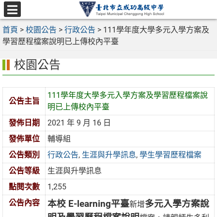
跳
至
選
主
首頁
>
校園公告
>
行政公告
>
111學年度大學多元入學方案及
單
要
學習歷程檔案說明已上傳校內平臺
內
校園公告
容
區
111學年度大學多元入學方案及學習歷程檔案說
公告主旨
明已上傳校內平臺
發佈日期
2021 年 9 月 16 日
發佈單位
輔導組
公告類別
行政公告
,
生涯與升學訊息
,
學生學習歷程檔案
公告等級
生涯與升學訊息
點閱次數
1,255
公告內容
本校 E-learning平臺
多元入學方案說
新增