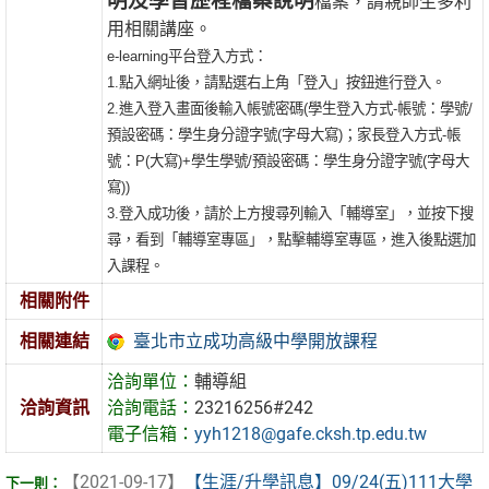
明及學習歷程檔案說明
檔案，請親師生多利
用相關講座。
e-learning平台登入方式：
1.點入網址後，請點選右上角「登入」按鈕進行登入。
2.進入登入畫面後輸入帳號密碼(學生登入方式-帳號：學號/
預設密碼：學生身分證字號(字母大寫)；家長登入方式-帳
號：P(大寫)+學生學號/預設密碼：學生身分證字號(字母大
寫))
3.登入成功後，請於上方搜尋列輸入「輔導室」，並按下搜
尋，看到「輔導室專區」，點擊輔導室專區，進入後點選加
入課程。
相關附件
臺北市立成功高級中學開放課程
相關連結
洽詢單位：
輔導組
洽詢資訊
洽詢電話：
23216256#242
電子信箱：
yyh1218@gafe.cksh.tp.edu.tw
【2021-09-17】
【生涯/升學訊息】09/24(五)111大學