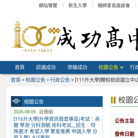
跳
網站導覽
新生入學
親師家長座談會
至
主
要
內
容
區
首頁
認識成功
榮耀成功
校園公告
行
首頁
>
校園公告
>
行政公告
>
[111升大學]轉知檢送國立
校園
相關公告
2026-08-05
註冊組
[116升大學]升學資訊簡章專區(考試：英
公告主旨
聽 學測 分科測驗 術科考試__招生：特
殊選才 希望入學 繁星推薦 申請入學 分
發佈日期
發入學)_8/5更新