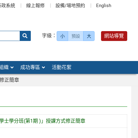
行政系統
線上報修
設備/場地預約
English
送出
字級：
網站導覽
小
預設
大
搜
尋：
組織
成功專區
活動花絮
式修正簡章
學士學分班(第1期 )」授課方式修正簡章