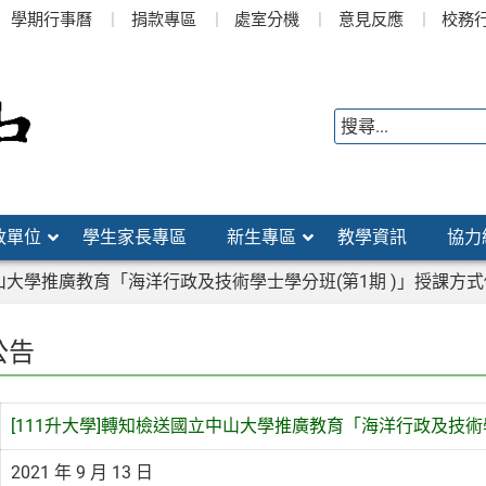
學期行事曆
捐款專區
處室分機
意見反應
校務
政單位
學生家長專區
新生專區
教學資訊
協力
中山大學推廣教育「海洋行政及技術學士學分班(第1期 )」授課方
公告
[111升大學]轉知檢送國立中山大學推廣教育「海洋行政及技術
2021 年 9 月 13 日