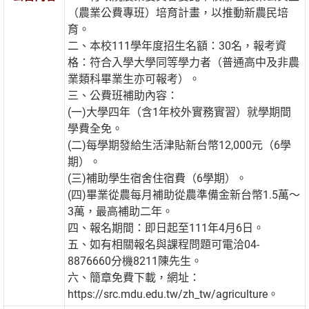
（農業公費專班）培育計畫，以推動新農民培
育。
二、本校111學年度招生名額：30名，報考資
格：符合入學大學同等學力者（普通高中及非農
業類科畢業生亦可報考）。
三、公費班補助內容：
(一)大學四年（含1年校外實務實習）就學期間
學費全免。
(二)每學期發給生活津貼新台幣12,000元（6學
期）。
(三)補助學生宿舍住宿費（6學期）。
(四)畢業從農每月補助從農準備金新台幣1.5萬～
3萬，最高補助二年。
四、報名期間：即日起至111年4月6日。
五、如有相關報名與課程問題可電洽04-
8876660分機8211陳先生。
六、簡章免費下載，網址：
https://src.mdu.edu.tw/zh_tw/agriculture。