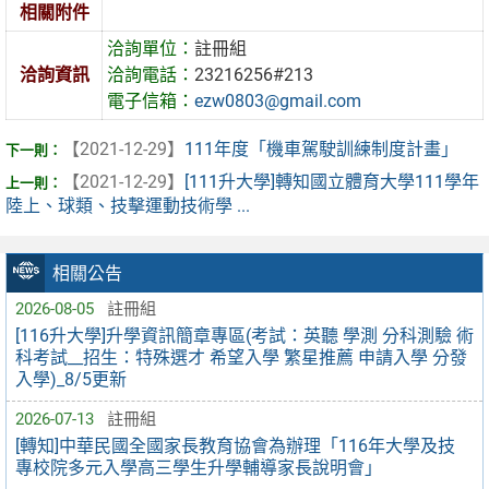
相關附件
洽詢單位：
註冊組
洽詢資訊
洽詢電話：
23216256#213
電子信箱：
ezw0803@gmail.com
【2021-12-29】
111年度「機車駕駛訓練制度計畫」
【2021-12-29】
[111升大學]轉知國立體育大學111學年
陸上、球類、技擊運動技術學 ...
相關公告
2026-08-05
註冊組
[116升大學]升學資訊簡章專區(考試：英聽 學測 分科測驗 術
科考試__招生：特殊選才 希望入學 繁星推薦 申請入學 分發
入學)_8/5更新
2026-07-13
註冊組
[轉知]中華民國全國家長教育協會為辦理「116年大學及技
專校院多元入學高三學生升學輔導家長說明會」