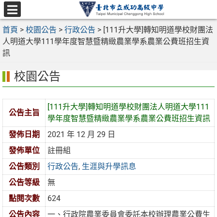
跳
至
選
主
首頁
>
校園公告
>
行政公告
>
[111升大學]轉知明道學校財團法
單
要
人明道大學111學年度智慧暨精緻農業學系農業公費班招生資
內
訊
容
校園公告
區
[111升大學]轉知明道學校財團法人明道大學111
公告主旨
學年度智慧暨精緻農業學系農業公費班招生資訊
發佈日期
2021 年 12 月 29 日
發佈單位
註冊組
公告類別
行政公告
,
生涯與升學訊息
公告等級
無
點閱次數
624
公告內容
一、行政院農業委員會委託本校辦理農業公費生