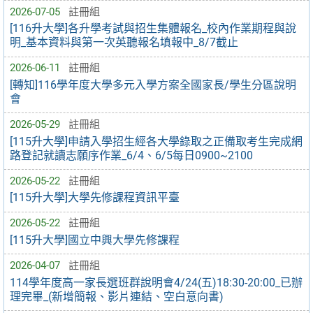
2026-07-05
註冊組
[116升大學]各升學考試與招生集體報名_校內作業期程與說
明_基本資料與第一次英聽報名填報中_8/7截止
2026-06-11
註冊組
[轉知]116學年度大學多元入學方案全國家長/學生分區說明
會
2026-05-29
註冊組
[115升大學]申請入學招生經各大學錄取之正備取考生完成網
路登記就讀志願序作業_6/4、6/5每日0900~2100
2026-05-22
註冊組
[115升大學]大學先修課程資訊平臺
2026-05-22
註冊組
[115升大學]國立中興大學先修課程
2026-04-07
註冊組
114學年度高一家長選班群說明會4/24(五)18:30-20:00_已辦
理完畢_(新增簡報、影片連結、空白意向書)