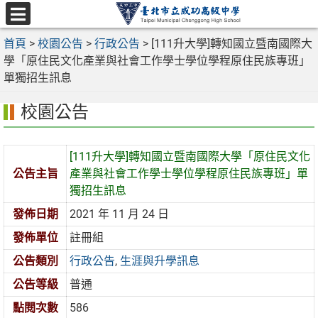
跳
至
選
主
首頁
>
校園公告
>
行政公告
>
[111升大學]轉知國立暨南國際大
單
要
學「原住民文化產業與社會工作學士學位學程原住民族專班」
內
單獨招生訊息
容
校園公告
區
[111升大學]轉知國立暨南國際大學「原住民文化
公告主旨
產業與社會工作學士學位學程原住民族專班」單
獨招生訊息
發佈日期
2021 年 11 月 24 日
發佈單位
註冊組
公告類別
行政公告
,
生涯與升學訊息
公告等級
普通
點閱次數
586