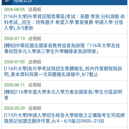
相關公告
2026-08-05
註冊組
[116升大學]升學資訊簡章專區(考試：英聽 學測 分科測驗 術
科考試__招生：特殊選才 希望入學 繁星推薦 申請入學 分發
入學)_8/5更新
2026-07-13
註冊組
[轉知]中華民國全國家長教育協會為辦理「116年大學及技
專校院多元入學高三學生升學輔導家長說明會」
2026-07-05
註冊組
[116升大學]各升學考試與招生集體報名_校內作業期程與說
明_基本資料與第一次英聽報名填報中_8/7截止
2026-06-11
註冊組
[轉知]116學年度大學多元入學方案全國家長/學生分區說明
會
2026-05-29
註冊組
[115升大學]申請入學招生經各大學錄取之正備取考生完成網
路登記就讀志願序作業_6/4、6/5每日0900~2100