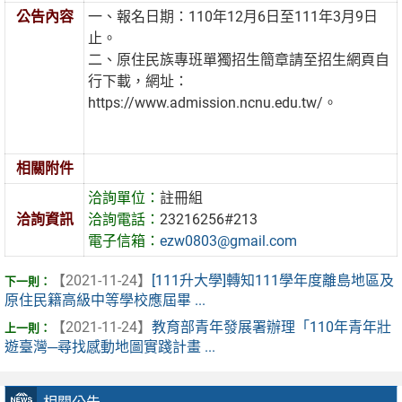
公告內容
一、報名日期：110年12月6日至111年3月9日
止。
二、原住民族專班單獨招生簡章請至招生網頁自
行下載，網址：
https://www.admission.ncnu.edu.tw/。
相關附件
洽詢單位：
註冊組
洽詢資訊
洽詢電話：
23216256#213
電子信箱：
ezw0803@gmail.com
【2021-11-24】
[111升大學]轉知111學年度離島地區及
原住民籍高級中等學校應屆畢 ...
【2021-11-24】
教育部青年發展署辦理「110年青年壯
遊臺灣─尋找感動地圖實踐計畫 ...