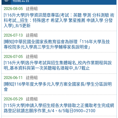
相關公告
2026-08-05
註冊組
[116升大學]升學資訊簡章專區(考試：英聽 學測 分科測驗 術
科考試__招生：特殊選才 希望入學 繁星推薦 申請入學 分發
入學)_8/5更新
2026-07-13
註冊組
[轉知]中華民國全國家長教育協會為辦理「116年大學及技
專校院多元入學高三學生升學輔導家長說明會」
2026-07-05
註冊組
[116升大學]各升學考試與招生集體報名_校內作業期程與說
明_基本資料與第一次英聽報名填報中_8/7截止
2026-06-11
註冊組
[轉知]116學年度大學多元入學方案全國家長/學生分區說明
會
2026-05-29
註冊組
[115升大學]申請入學招生經各大學錄取之正備取考生完成網
路登記就讀志願序作業_6/4、6/5每日0900~2100