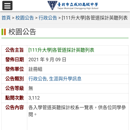
跳
至
選
主
首頁
>
校園公告
>
行政公告
>
[111升大學]各管道採計英聽列表
單
要
校園公告
內
容
區
公告主旨
[111升大學]各管道採計英聽列表
發佈日期
2021 年 9 月 09 日
發佈單位
註冊組
公告類別
行政公告
,
生涯與升學訊息
公告等級
無
點閱次數
3,112
公告內容
各入學管道英聽採計校系一覽表，供各位同學參
閱。