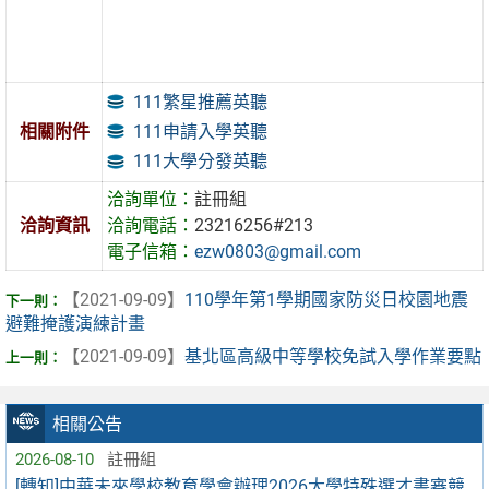
111繁星推薦英聽
111申請入學英聽
相關附件
111大學分發英聽
洽詢單位：
註冊組
洽詢資訊
洽詢電話：
23216256#213
電子信箱：
ezw0803@gmail.com
【2021-09-09】
110學年第1學期國家防災日校園地震
避難掩護演練計畫
【2021-09-09】
基北區高級中等學校免試入學作業要點
相關公告
2026-08-10
註冊組
[轉知]中華未來學校教育學會辦理2026大學特殊選才書審競