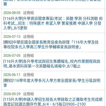
賽
2026-08-05
註冊組
[116升大學]升學資訊簡章專區(考試：英聽 學測 分科測驗 術
科考試__招生：特殊選才 希望入學 繁星推薦 申請入學 分發
入學)_8/5更新
2026-07-13
註冊組
[轉知]中華民國全國家長教育協會為辦理「116年大學及技
專校院多元入學高三學生升學輔導家長說明會」
2026-07-05
註冊組
[116升大學]各升學考試與招生集體報名_校內作業期程與說
明_基本資料與第一次英聽報名填報中_8/7截止
2026-06-11
註冊組
[轉知]116學年度大學多元入學方案全國家長/學生分區說明
會
2026-05-29
註冊組
[115升大學]申請入學招生經各大學錄取之正備取考生完成網
路登記就讀志願序作業_6/4、6/5每日0900~2100