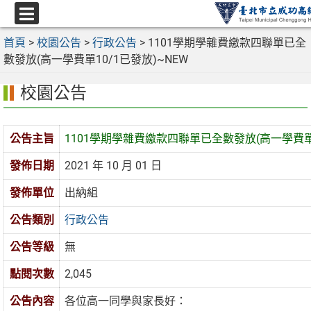
跳
至
選
主
首頁
>
校園公告
>
行政公告
>
1101學期學雜費繳款四聯單已全
單
要
數發放(高一學費單10/1已發放)~NEW
內
校園公告
容
區
公告主旨
1101學期學雜費繳款四聯單已全數發放(高一學費單1
發佈日期
2021 年 10 月 01 日
發佈單位
出納組
公告類別
行政公告
公告等級
無
點閱次數
2,045
公告內容
各位高一同學與家長好：