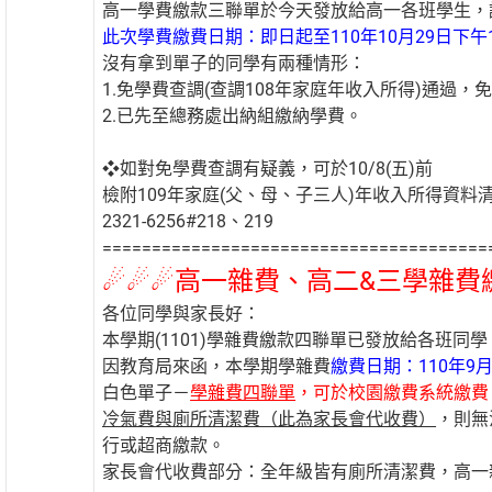
高一學費繳款三聯單於今天發放給高一各班學生，
此次學費繳費日期：即日起至110年10月29日下午1
沒有拿到單子的同學有兩種情形：
1.免學費查調(查調108年家庭年收入所得)通過，
2.已先至總務處出納組繳納學費。
❖如對免學費查調有疑義，可於10/8(五)前
檢附109年家庭(父、母、子三人)年收入所得資
2321-6256#218、219
=======================================
☄☄☄高一雜費、高二&三學雜費
各位同學與家長好：
本學期(1101)學雜費繳款四聯單已發放給各班同
因教育局來函，本學期學雜費
繳費日期：110年9月
白色單子－
學雜費四聯單
，可於校園繳費系統繳費
冷氣費
與廁所清潔費（此為家長會代收費）
，則無
行或超商繳款。
家長會代收費部分：全年級皆有廁所清潔費，高一