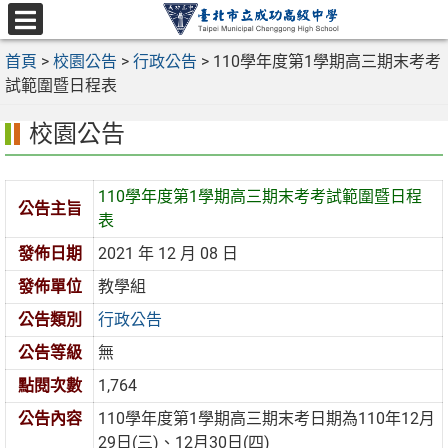
跳
至
選
主
首頁
>
校園公告
>
行政公告
>
110學年度第1學期高三期末考考
單
要
試範圍暨日程表
內
校園公告
容
區
110學年度第1學期高三期末考考試範圍暨日程
公告主旨
表
發佈日期
2021 年 12 月 08 日
發佈單位
教學組
公告類別
行政公告
公告等級
無
點閱次數
1,764
公告內容
110學年度第1學期高三期末考日期為110年12月
29日(三)、12月30日(四)