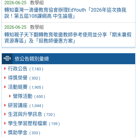
2026-06-25
教學組
轉知臺灣一滴優教育協會辦理EdYouth「2026年這次換我
說！第五屆108課綱高 中生論壇」
2026-06-25
教學組
轉知親子天下翻轉教育敬邀教師參考使用並分享「期末暑假
資源專區」及「挺教師優惠方案」
依公告類別彙總
行政公告
( 7,183 )
得獎榮譽
( 302 )
活動競賽
( 1,905 )
營隊活動
( 650 )
研習講座
( 1,044 )
生涯與升學訊息
( 720 )
學生學習歷程檔案
( 159 )
獎助學金
( 333 )