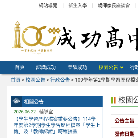
跳
網站導覽
新生入學
親師家長座談會
至
主
要
內
容
區
首頁
認識成功
榮耀成功
校園公告
行
首頁
>
校園公告
>
行政公告
>
109學年第2學期學習歷程
校園
相關公告
2026-06-22
輔導室
【學生學習歷程檔案重要公告】114學
公告主旨
年度第2學期學生學習歷程檔案「學生上
傳」及「教師認證」時程提醒
發佈日期