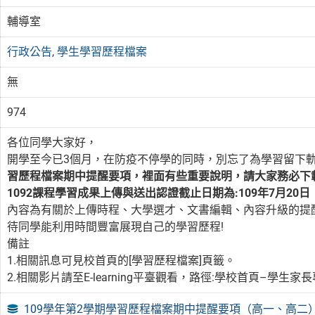
輔導室
行政公告
,
學生學習歷程檔案
無
974
各位同學大家好，
開學至今已3個月，在防疫不停學的同時，別忘了為學習留下
習歷程檔案期中提醒要項，裡面有些重要說明，請大家務必下
1092課程學習成果上傳與送出認證截止日期為:109年7月20日
內容為有關於上傳時程、大學選才、文書編輯、內容升級的提
待同學能利用時間豐富展現自己的學習歷程!
備註
1.相關訊息可見校首頁的[學習歷程檔案]頁籤。
2.相關影片請至E-learning平臺觀看，路徑:學校首頁–學生家長
109學年第2學期學習歷程檔案期中提醒要項（高一、高二