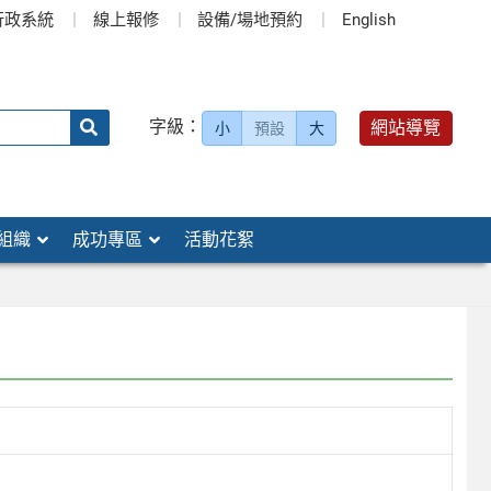
行政系統
線上報修
設備/場地預約
English
送出
字級：
網站導覽
小
預設
大
搜
尋：
組織
成功專區
活動花絮