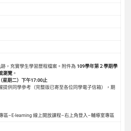
軌跡，充實學生學習歷程檔案。附件為
109學年第２學期學
載瀏覽
。
（星期二）下午17:00止
醒提供同學參考（完整版已寄至各位同學電子信箱），期
專區–E-learning 線上開放課程–右上角登入–輔導室專區
）