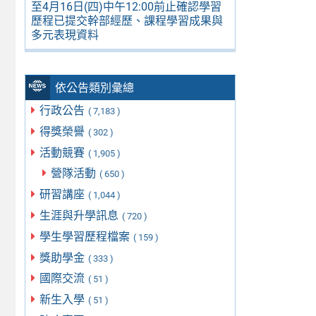
至4月16日(四)中午12:00前止確認學習
歷程已提交幹部經歷、課程學習成果與
多元表現資料
依公告類別彙總
行政公告
( 7,183 )
得獎榮譽
( 302 )
活動競賽
( 1,905 )
營隊活動
( 650 )
研習講座
( 1,044 )
生涯與升學訊息
( 720 )
學生學習歷程檔案
( 159 )
獎助學金
( 333 )
國際交流
( 51 )
新生入學
( 51 )