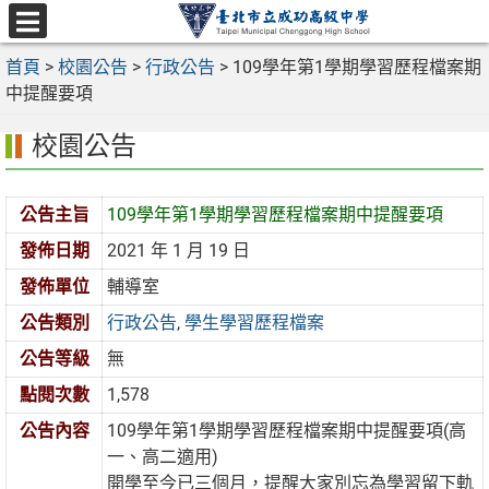
跳
至
選
主
首頁
>
校園公告
>
行政公告
>
109學年第1學期學習歷程檔案期
單
要
中提醒要項
內
校園公告
容
區
公告主旨
109學年第1學期學習歷程檔案期中提醒要項
發佈日期
2021 年 1 月 19 日
發佈單位
輔導室
公告類別
行政公告
,
學生學習歷程檔案
公告等級
無
點閱次數
1,578
公告內容
109學年第1學期學習歷程檔案期中提醒要項(高
一、高二適用)
開學至今已三個月，提醒大家別忘為學習留下軌