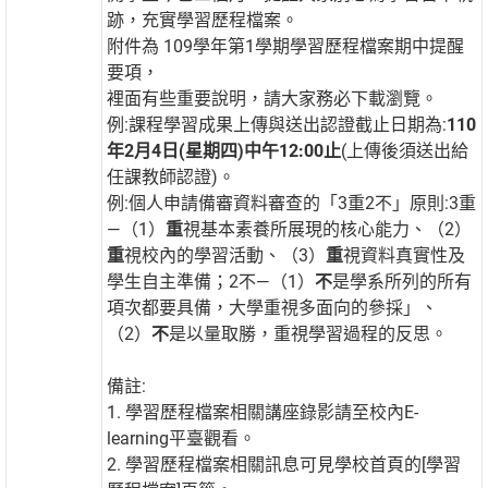
跡，充實學習歷程檔案。
附件為 109學年第1學期學習歷程檔案期中提醒
要項，
裡面有些重要說明，請大家務必下載瀏覽。
例:課程學習成果上傳與送出認證截止日期為:
110
年2月4日(星期四)中午12:00止
(上傳後須送出給
任課教師認證)。
例:個人申請備審資料審查的「3重2不」原則:3重
—（1）
重
視基本素養所展現的核心能力、（2）
重
視校內的學習活動、（3）
重
視資料真實性及
學生自主準備；2不—（1）
不
是學系所列的所有
項次都要具備，大學重視多面向的參採」、
（2）
不
是以量取勝，重視學習過程的反思。
備註:
1. 學習歷程檔案相關講座錄影請至校內E-
learning平臺觀看。
2. 學習歷程檔案相關訊息可見學校首頁的[學習