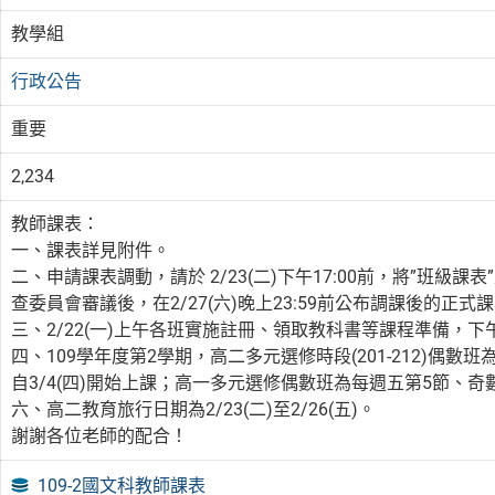
教學組
行政公告
重要
2,234
教師課表：
一、課表詳見附件。
二、申請課表調動，請於 2/23(二)下午17:00前，將”班
查委員會審議後，在2/27(六)晚上23:59前公布調課後的正式
三、2/22(一)上午各班實施註冊、領取教科書等課程準備，下
四、109學年度第2學期，高二多元選修時段(201-212)偶
自3/4(四)開始上課；高一多元選修偶數班為每週五第5節、奇數
六、高二教育旅行日期為2/23(二)至2/26(五)。
謝謝各位老師的配合！
109-2國文科教師課表