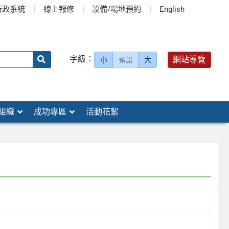
行政系統
線上報修
設備/場地預約
English
送出
字級：
網站導覽
小
預設
大
搜
尋：
組織
成功專區
活動花絮