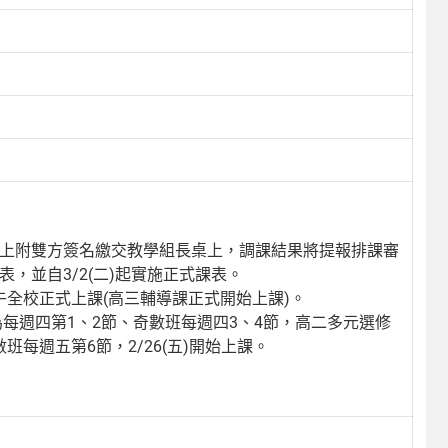
級課表”上附雙方簽名繳交教學組長桌上，調課結果將提報排課審
課表，並自3/2(二)起實施正式課表。
午全校正式上課(高三輔導課正式開始上課)。
數班為每週四第1、2節、奇數班每週四3、4節，高二多元選修
班每週五第6節，2/26(五)開始上課。