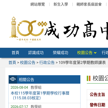
跳
網站導覽
新生入學
親師家長座談會
至
主
要
內
容
區
首頁
認識成功
榮耀成功
校園公告
行
首頁
>
校園公告
>
行政公告
>
109學年度第2學期教師課表
校園
相關公告
2026-08-04
教學組
本校115學年度第1學期學校行事曆
公告主旨
（115.08.03核定）
發佈日期
2026-07-17
教學組