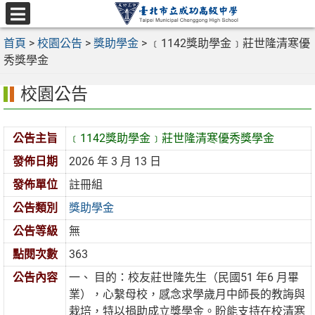
跳
至
選
主
首頁
>
校園公告
>
獎助學金
>
﹝1142獎助學金﹞莊世隆清寒優
單
要
秀獎學金
內
校園公告
容
區
公告主旨
﹝1142獎助學金﹞莊世隆清寒優秀獎學金
發佈日期
2026 年 3 月 13 日
發佈單位
註冊組
公告類別
獎助學金
公告等級
無
點閱次數
363
公告內容
一、 目的：校友莊世隆先生（民國51 年6 月畢
業），心繫母校，感念求學歲月中師長的教誨與
栽培，特以捐助成立獎學金。盼能支持在校清寒