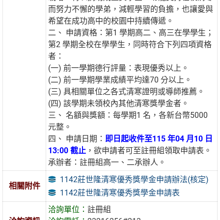
而努力不懈的學弟，減輕學習的負擔，也讓愛與
希望在成功高中的校園中持續傳遞。
二、 申請資格：第1 學期高二、高三在學學生；
第2 學期全校在學學生，同時符合下列四項資格
者：
(一) 前一學期德行評量：表現優秀以上。
(二) 前一學期學業成績平均達70 分以上。
(三) 具相關單位之各式清寒證明或導師推薦。
(四) 該學期未領校內其他清寒獎學金者。
三、 名額與獎額：每學期1 名，各新台幣5000
元整。
四、 申請日期：
即日起收件至115 年04 月10 日
13:00 截止
，欲申請者可至註冊組領取申請表。
承辦者：註冊組高一、二承辦人。
1142莊世隆清寒優秀獎學金申請辦法(核定)
相關附件
1142莊世隆清寒優秀獎學金申請表
洽詢單位：
註冊組