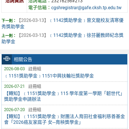
洽詢資訊
洽詢電話：
23216256#213
電子信箱：
cgshregistrar@gafe.cksh.tp.edu.tw
【2026-03-13】
﹝1142獎助學金﹞曾文龍校友清寒優
秀獎助學金
【2026-03-13】
﹝1142獎助學金﹞徐芬麗教師紀念獎
助學金
相關公告
2026-08-03
註冊組
﹝1151獎助學金﹞1151中興扶輪社獎助學金
2026-07-21
註冊組
【轉知】﹝1151獎助學金﹞115 學年度第㇐學期「韌世代」
獎助學金申請辦法
2026-07-20
註冊組
【轉知】﹝1151獎助學金﹞財團法人育田社會福利慈善基金
會「2026癌友家庭子 女─育秧獎學金」