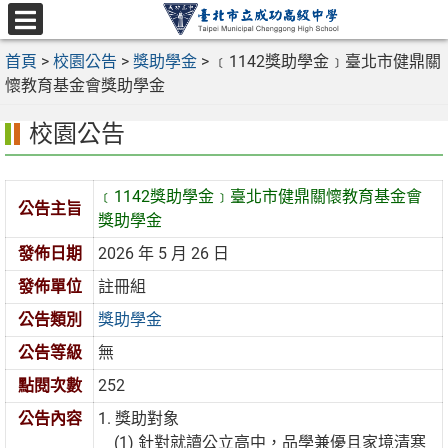
跳
至
選
主
首頁
>
校園公告
>
獎助學金
>
﹝1142獎助學金﹞臺北市健鼎關
單
要
懷教育基金會獎助學金
內
校園公告
容
區
﹝1142獎助學金﹞臺北市健鼎關懷教育基金會
公告主旨
獎助學金
發佈日期
2026 年 5 月 26 日
發佈單位
註冊組
公告類別
獎助學金
公告等級
無
點閱次數
252
公告內容
1. 獎助對象
(1) 針對就讀公立高中，品學兼優且家境清寒