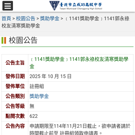
跳
至
選
主
首頁
>
校園公告
>
獎助學金
>
﹝1141獎助學金﹞1141郭永祿
單
要
校友清寒獎助學金
內
校園公告
容
區
﹝1141獎助學金﹞1141郭永祿校友清寒獎助學
公告主旨
金
發佈日期
2025 年 10 月 15 日
發佈單位
註冊組
公告類別
獎助學金
公告等級
無
點閱次數
622
公告內容
申請期限至114年11月21日截止，欲申請者請於
時間截止前至 註冊組領取申請表。