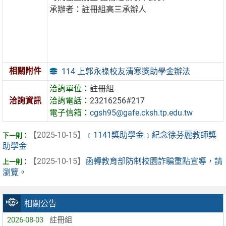
承辦者：註冊組高三承辦人
相關附件
114 上郭永祿校友清寒獎助學金辦法
洽詢單位：
註冊組
洽詢資訊
洽詢電話：
23216256#217
電子信箱：
cgsh95@gafe.cksh.tp.edu.tw
【2025-10-15】
﹝1141獎助學金﹞紀念徐芬麗教師獎
助學金
【2025-10-15】
函轉教育部防制校園詐騙重點宣導，請
瀏覽。
相關公告
2026-08-03
註冊組