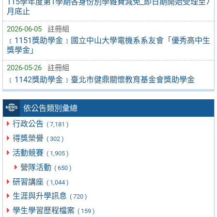
115學年度第1學期各身份別學雜費減免_即日期開始受理至7
月底止
2026-06-05
註冊組
﹝1151獎助學金﹞國立中山大學電機系系友會「優秀高中生
獎學金」
2026-05-26
註冊組
﹝1142獎助學金﹞臺北市健鼎關懷教育基金會獎助學金
依公告類別彙總
行政公告
( 7,181 )
得獎榮譽
( 302 )
活動競賽
( 1,905 )
營隊活動
( 650 )
研習講座
( 1,044 )
生涯與升學訊息
( 720 )
學生學習歷程檔案
( 159 )