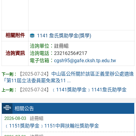
相關附件
1141 詹氏獎助學金(獎學)
洽詢單位：
註冊組
洽詢資訊
洽詢電話：
23216256#217
電子信箱：
cgsh95@gafe.cksh.tp.edu.tw
【2025-07-24】
中山區公所關於該區正義里辦公處適逢
「第11屆立法委員罷免案及11 ...
【2025-07-24】
﹝1141獎助學金﹞1141詹氏助學金
相關公告
2026-08-03
註冊組
﹝1151獎助學金﹞1151中興扶輪社獎助學金