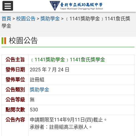
跳
至
選
主
首頁
>
校園公告
>
獎助學金
>
﹝1141獎助學金﹞1141詹氏獎
單
要
學金
內
校園公告
容
區
公告主旨
﹝1141獎助學金﹞1141詹氏獎學金
發佈日期
2025 年 7 月 24 日
發佈單位
註冊組
公告類別
獎助學金
公告等級
無
點閱次數
530
公告內容
申請期限至114年9月11日(四)截止。
承辦者：註冊組高三承辦人。