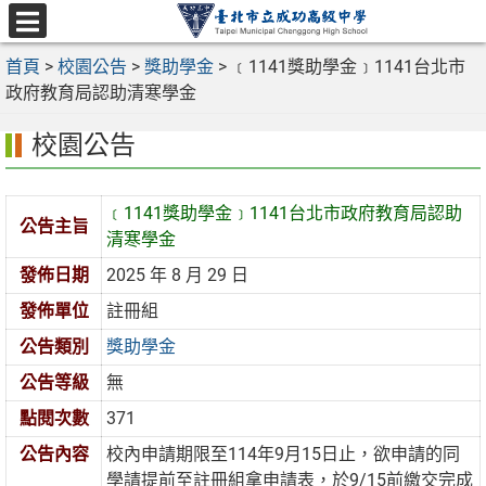
跳
至
選
主
首頁
>
校園公告
>
獎助學金
>
﹝1141獎助學金﹞1141台北市
單
要
政府教育局認助清寒學金
內
校園公告
容
區
﹝1141獎助學金﹞1141台北市政府教育局認助
公告主旨
清寒學金
發佈日期
2025 年 8 月 29 日
發佈單位
註冊組
公告類別
獎助學金
公告等級
無
點閱次數
371
公告內容
校內申請期限至114年9月15日止，欲申請的同
學請提前至註冊組拿申請表，於9/15前繳交完成