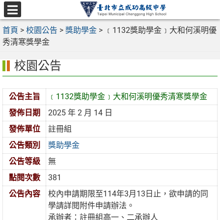
跳
至
選
主
首頁
>
校園公告
>
獎助學金
>
﹝1132獎助學金﹞大和何溪明優
單
要
秀清寒獎學金
內
校園公告
容
區
公告主旨
﹝1132獎助學金﹞大和何溪明優秀清寒獎學金
發佈日期
2025 年 2 月 14 日
發佈單位
註冊組
公告類別
獎助學金
公告等級
無
點閱次數
381
公告內容
校內申請期限至114年3月13日止，欲申請的同
學請詳閱附件申請辦法。
承辦者：註冊組高一、二承辦人