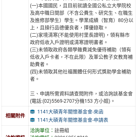
(一)本國國民，且目前就讀全國公私立大學院校
及高中職日間部（不含公費生、研究生、在職生
及進修部學生）學生。學業成績（智育）80分以
上，且操行品德優良者，擇優錄取。
(二)家境清寒(不能使用村里長證明)，領有縣市
政府低收入戶證明或清寒證明書者。
(三)未領取政府各類學雜費減免優待補助（領有
低收入戶卡者，不在此限）及軍公教子女教育補
助費者。
(四)未領取其他社福團體任何形式獎助學金補助
者。
三、申請所需資料請查閱附件，或洽詢該基金會
(電話:(02)5569-2707分機153 方小姐)。
1141大碩青年關懷基金會-來函
相關附件
1141大碩青年關懷基金會-申請表
洽詢單位：
註冊組