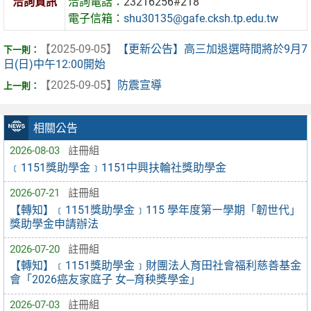
洽詢資訊
洽詢電話：
23216256#218
電子信箱：
shu30135@gafe.cksh.tp.edu.tw
【2025-09-05】
【更新公告】高三加退選時間將於9月7
日(日)中午12:00開始
【2025-09-05】
防震宣導
相關公告
2026-08-03
註冊組
﹝1151獎助學金﹞1151中興扶輪社獎助學金
2026-07-21
註冊組
【轉知】﹝1151獎助學金﹞115 學年度第㇐學期「韌世代」
獎助學金申請辦法
2026-07-20
註冊組
【轉知】﹝1151獎助學金﹞財團法人育田社會福利慈善基金
會「2026癌友家庭子 女─育秧獎學金」
2026-07-03
註冊組