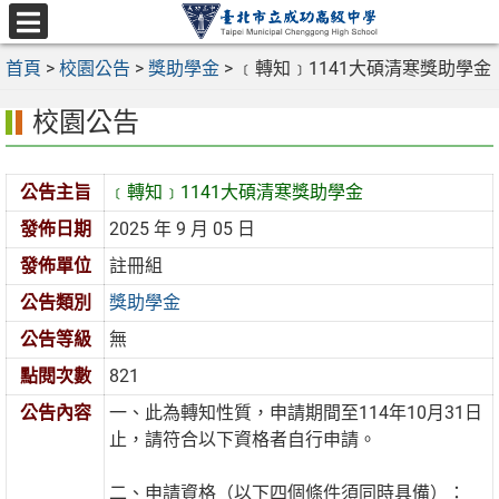
跳
至
選
主
首頁
>
校園公告
>
獎助學金
>
﹝轉知﹞1141大碩清寒獎助學金
單
要
校園公告
內
容
區
公告主旨
﹝轉知﹞1141大碩清寒獎助學金
發佈日期
2025 年 9 月 05 日
發佈單位
註冊組
公告類別
獎助學金
公告等級
無
點閱次數
821
公告內容
一、此為轉知性質，申請期間至114年10月31日
止，請符合以下資格者自行申請。
二、申請資格（以下四個條件須同時具備）：