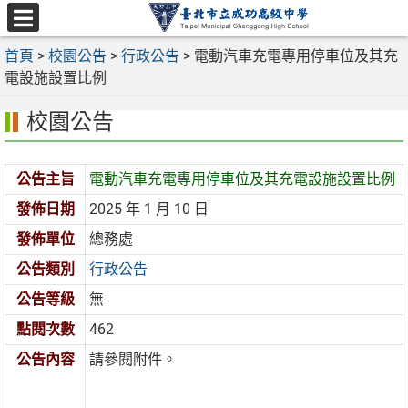
跳
至
選
主
首頁
>
校園公告
>
行政公告
>
電動汽車充電專用停車位及其充
單
要
電設施設置比例
內
校園公告
容
區
公告主旨
電動汽車充電專用停車位及其充電設施設置比例
發佈日期
2025 年 1 月 10 日
發佈單位
總務處
公告類別
行政公告
公告等級
無
點閱次數
462
公告內容
請參閱附件。