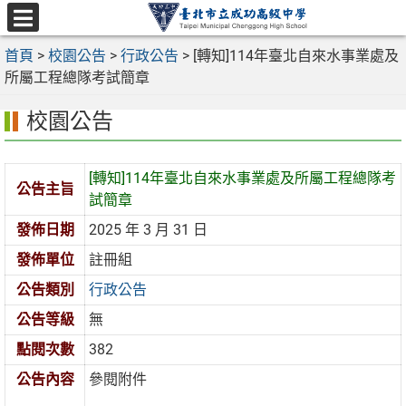
跳
至
選
主
首頁
>
校園公告
>
行政公告
>
[轉知]114年臺北自來水事業處及
單
要
所屬工程總隊考試簡章
內
校園公告
容
區
[轉知]114年臺北自來水事業處及所屬工程總隊考
公告主旨
試簡章
發佈日期
2025 年 3 月 31 日
發佈單位
註冊組
公告類別
行政公告
公告等級
無
點閱次數
382
公告內容
參閱附件