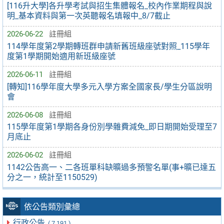
[116升大學]各升學考試與招生集體報名_校內作業期程與說
明_基本資料與第一次英聽報名填報中_8/7截止
2026-06-22
註冊組
114學年度第2學期轉班群申請新舊班級座號對照_115學年
度第1學期開始適用新班級座號
2026-06-11
註冊組
[轉知]116學年度大學多元入學方案全國家長/學生分區說明
會
2026-06-08
註冊組
115學年度第1學期各身份別學雜費減免_即日期開始受理至7
月底止
2026-06-02
註冊組
1142公告高一、二各班單科缺曠過多預警名單(事+曠已達五
分之一，統計至1150529)
依公告類別彙總
行政公告
( 7,191 )