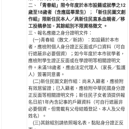
二、
「青春組」
限今年度於本市設籍或就學之12
歲至18歲者（含應屆畢業生）
；
「新住民圖文創
作組」限新住民本人／具新住民直系血親者／移
工投稿參加
。
其餘組別不限資格徵文 。
三、報名應繳之身分證明文件：
(一)青春組（散文／新詩）：如設籍於本市
者，應檢附個人身分證正反面或戶口資料（可自
行遮蔽非必要個資）；如今年度於本市就學者，
應檢附學生證正反面或在學證明等相關證明文
件。未滿18歲者，應由法定代理人（家長／監護
人）簽署同意書。
(二)新住民圖文創作組：尚未入籍者，應檢附
有效居留證；已入籍者，應檢附中華民國身分證
正反面等相關證明文件；新住民子女者須提供報
名日前1年內含記事的戶籍資料（可自行遮蔽非
必要個資，但需載有父母結婚登記、本人及父母
姓名）。
(三)其餘組別請依照報名表，黏貼身分證正反