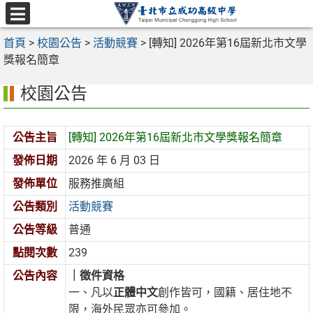
跳
至
選
主
首頁
>
校園公告
>
活動競賽
>
[轉知] 2026年第16屆新北市文學
單
要
獎報名簡章
內
校園公告
容
區
公告主旨
[轉知] 2026年第16屆新北市文學獎報名簡章
發佈日期
2026 年 6 月 03 日
發佈單位
服務推廣組
公告類別
活動競賽
公告等級
普通
點閱次數
239
公告內容
｜徵件資格
一、凡以
正體中文
創作皆可，國籍、居住地不
限，海外民眾亦可參加。