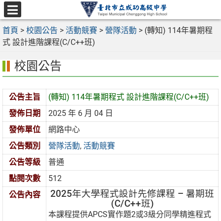
跳
至
選
主
首頁
>
校園公告
>
活動競賽
>
營隊活動
>
(轉知) 114年暑期程
單
要
式 設計進階課程(C/C++班)
內
校園公告
容
區
公告主旨
(轉知) 114年暑期程式 設計進階課程(C/C++班)
發佈日期
2025 年 6 月 04 日
發佈單位
網路中心
公告類別
營隊活動
,
活動競賽
公告等級
普通
點閱次數
512
2025年大學程式設計先修課程 – 暑期班
公告內容
(C/C++班)
本課程提供APCS實作題2或3級分同學精進程式