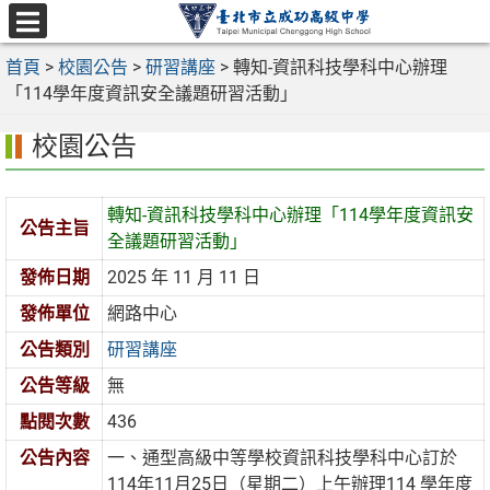
跳
至
選
主
首頁
>
校園公告
>
研習講座
>
轉知-資訊科技學科中心辦理
單
要
「114學年度資訊安全議題研習活動」
內
校園公告
容
區
轉知-資訊科技學科中心辦理「114學年度資訊安
公告主旨
全議題研習活動」
發佈日期
2025 年 11 月 11 日
發佈單位
網路中心
公告類別
研習講座
公告等級
無
點閱次數
436
公告內容
一、通型高級中等學校資訊科技學科中心訂於
114年11月25日（星期二）上午辦理114 學年度