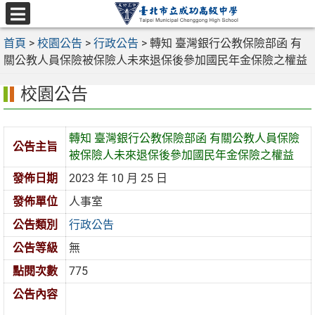
跳
至
選
主
首頁
>
校園公告
>
行政公告
>
轉知 臺灣銀行公教保險部函 有
單
要
關公教人員保險被保險人未來退保後參加國民年金保險之權益
內
校園公告
容
區
轉知 臺灣銀行公教保險部函 有關公教人員保險
公告主旨
被保險人未來退保後參加國民年金保險之權益
發佈日期
2023 年 10 月 25 日
發佈單位
人事室
公告類別
行政公告
公告等級
無
點閱次數
775
公告內容