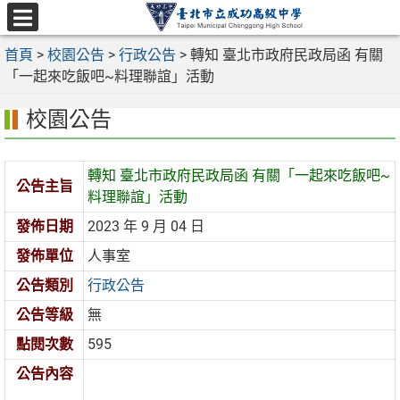
跳
至
選
主
首頁
>
校園公告
>
行政公告
>
轉知 臺北市政府民政局函 有關
單
要
「一起來吃飯吧~料理聯誼」活動
內
校園公告
容
區
轉知 臺北市政府民政局函 有關「一起來吃飯吧~
公告主旨
料理聯誼」活動
發佈日期
2023 年 9 月 04 日
發佈單位
人事室
公告類別
行政公告
公告等級
無
點閱次數
595
公告內容