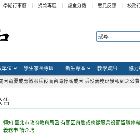
學期行事曆
捐款專區
處室分機
意見反應
校務
政單位
學生家長專區
新生專區
教學資訊
協力
有關因育嬰或應徵服兵役而留職停薪或因 兵役義務延後報到之公
公告
轉知 臺北市政府教育局函 有關因育嬰或應徵服兵役而留職停
義務申 請介聘