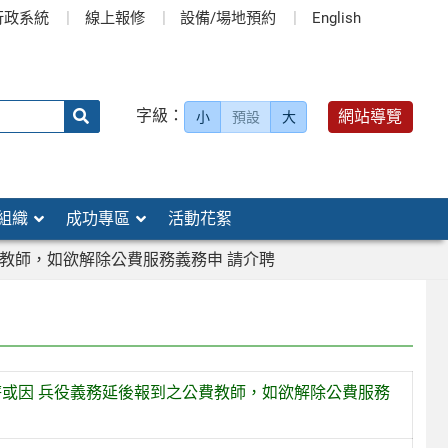
行政系統
線上報修
設備/場地預約
English
送出
字級：
網站導覽
小
預設
大
搜
尋：
組織
成功專區
活動花絮
費教師，如欲解除公費服務義務申 請介聘
薪或因 兵役義務延後報到之公費教師，如欲解除公費服務