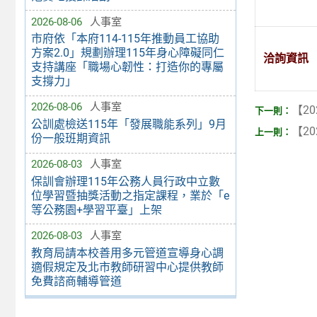
2026-08-06
人事室
市府依「本府114-115年推動員工協助
方案2.0」規劃辦理115年身心障礙同仁
洽詢資訊
支持講座「職場心韌性：打造你的專屬
支撐力」
2026-08-06
人事室
【20
公訓處檢送115年「發展職能系列」9月
【20
份一般班期資訊
2026-08-03
人事室
保訓會辦理115年公務人員行政中立數
位學習暨抽獎活動之指定課程，業於「e
等公務園+學習平臺」上架
2026-08-03
人事室
教育局請本校善用多元管道宣導身心調
適假規定及北市教師研習中心提供教師
免費諮商輔導管道