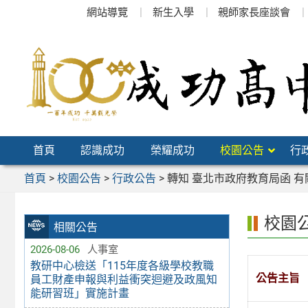
跳
網站導覽
新生入學
親師家長座談會
至
主
要
內
容
區
首頁
認識成功
榮耀成功
校園公告
行
首頁
>
校園公告
>
行政公告
>
轉知 臺北市政府教育局函 
校園
相關公告
2026-08-06
人事室
教研中心檢送「115年度各級學校教職
公告主旨
員工財產申報與利益衝突迴避及政風知
能研習班」實施計畫