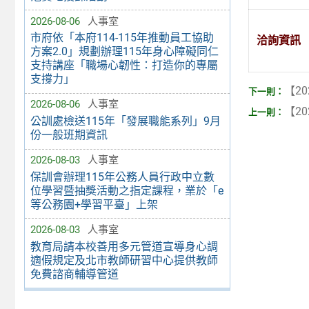
2026-08-06
人事室
市府依「本府114-115年推動員工協助
洽詢資訊
方案2.0」規劃辦理115年身心障礙同仁
支持講座「職場心韌性：打造你的專屬
支撐力」
【20
2026-08-06
人事室
【20
公訓處檢送115年「發展職能系列」9月
份一般班期資訊
2026-08-03
人事室
保訓會辦理115年公務人員行政中立數
位學習暨抽獎活動之指定課程，業於「e
等公務園+學習平臺」上架
2026-08-03
人事室
教育局請本校善用多元管道宣導身心調
適假規定及北市教師研習中心提供教師
免費諮商輔導管道