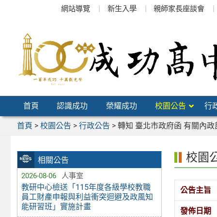
跳
網站導覽
新生入學
親師家長座談會
至
主
要
內
容
區
首頁
認識成功
榮耀成功
校園公告
行
首頁
>
校園公告
>
行政公告
>
轉知 臺北市政府函 有關內
校園
相關公告
2026-08-06
人事室
教研中心檢送「115年度各級學校教職
公告主旨
員工財產申報與利益衝突迴避及政風知
能研習班」實施計畫
發佈日期