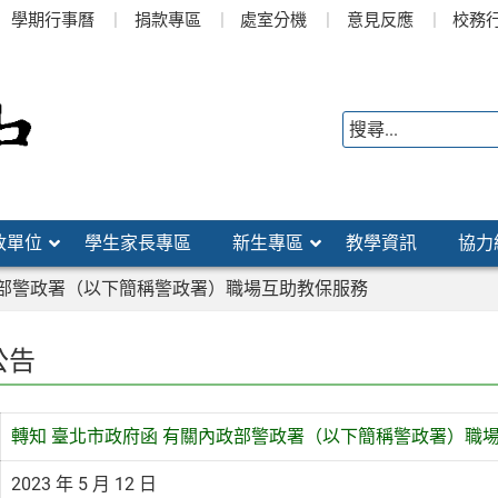
學期行事曆
捐款專區
處室分機
意見反應
校務
政單位
學生家長專區
新生專區
教學資訊
協力
政部警政署（以下簡稱警政署）職場互助教保服務
公告
轉知 臺北市政府函 有關內政部警政署（以下簡稱警政署）職
2023 年 5 月 12 日