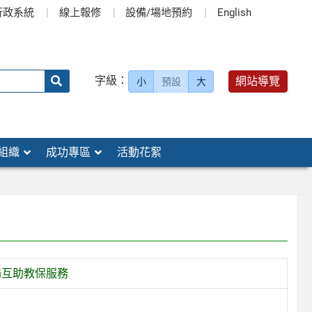
行政系統
線上報修
設備/場地預約
English
送出
字級：
網站導覽
小
預設
大
搜
尋：
組織
成功專區
活動花絮
場互助教保服務