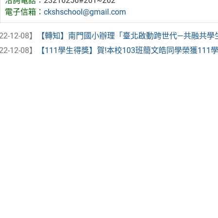
洽詢電話：
23216256#261~262
電子信箱：
ckshschool@gmail.com
22-12-08】
【轉知】南門國小辦理「臺北啟動跨世代—共融共學生活
22-12-08】
【111學生得獎】賀!本校103班簡文皓同學榮獲111學