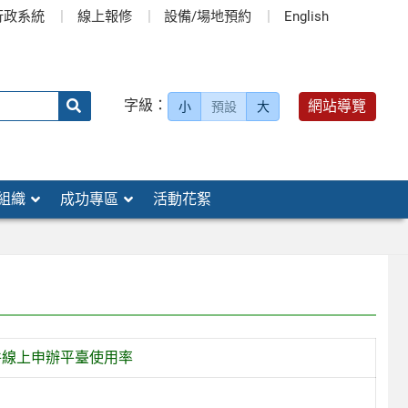
行政系統
線上報修
設備/場地預約
English
送出
字級：
網站導覽
小
預設
大
搜
尋：
組織
成功專區
活動花絮
件線上申辦平臺使用率