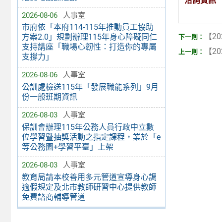
洽詢資訊
2026-08-06
人事室
市府依「本府114-115年推動員工協助
【20
方案2.0」規劃辦理115年身心障礙同仁
支持講座「職場心韌性：打造你的專屬
【20
支撐力」
2026-08-06
人事室
公訓處檢送115年「發展職能系列」9月
份一般班期資訊
2026-08-03
人事室
保訓會辦理115年公務人員行政中立數
位學習暨抽獎活動之指定課程，業於「e
等公務園+學習平臺」上架
2026-08-03
人事室
教育局請本校善用多元管道宣導身心調
適假規定及北市教師研習中心提供教師
免費諮商輔導管道