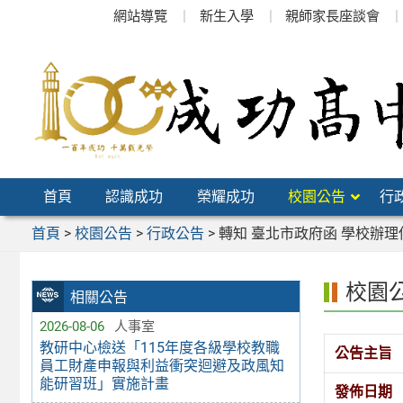
跳
網站導覽
新生入學
親師家長座談會
至
主
要
內
容
區
首頁
認識成功
榮耀成功
校園公告
行
首頁
>
校園公告
>
行政公告
>
轉知 臺北市政府函 學校辦
校園
相關公告
2026-08-06
人事室
教研中心檢送「115年度各級學校教職
公告主旨
員工財產申報與利益衝突迴避及政風知
能研習班」實施計畫
發佈日期