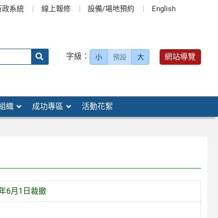
行政系統
線上報修
設備/場地預約
English
送出
字級：
網站導覽
小
預設
大
搜
尋：
組織
成功專區
活動花絮
年6月1日裁撤