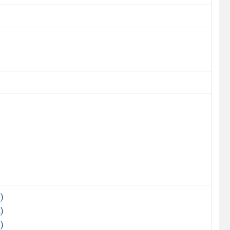
)
)
)