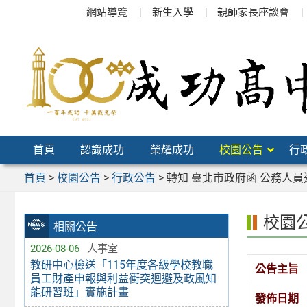
跳
網站導覽
新生入學
親師家長座談會
至
主
要
內
容
區
首頁
認識成功
榮耀成功
校園公告
行
首頁
>
校園公告
>
行政公告
>
轉知 臺北市政府函 公務人員
校園
相關公告
2026-08-06
人事室
教研中心檢送「115年度各級學校教職
公告主旨
員工財產申報與利益衝突迴避及政風知
能研習班」實施計畫
發佈日期