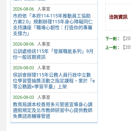
2026-08-06
人事室
市府依「本府114-115年推動員工協助
洽詢資訊
方案2.0」規劃辦理115年身心障礙同仁
支持講座「職場心韌性：打造你的專屬
支撐力」
【20
2026-08-06
人事室
【20
公訓處檢送115年「發展職能系列」9月
份一般班期資訊
2026-08-03
人事室
保訓會辦理115年公務人員行政中立數
位學習暨抽獎活動之指定課程，業於「e
等公務園+學習平臺」上架
2026-08-03
人事室
教育局請本校善用多元管道宣導身心調
適假規定及北市教師研習中心提供教師
免費諮商輔導管道