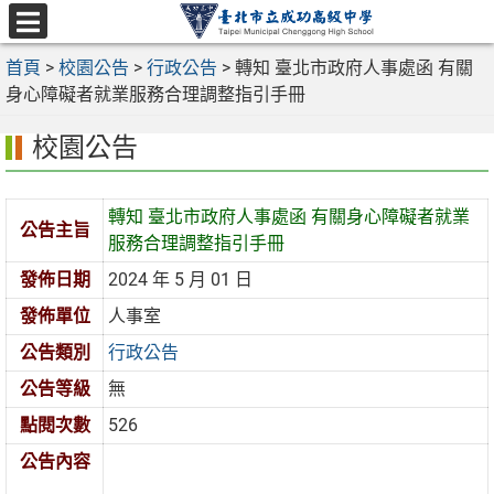
跳
至
選
主
首頁
>
校園公告
>
行政公告
>
轉知 臺北市政府人事處函 有關
單
要
身心障礙者就業服務合理調整指引手冊
內
校園公告
容
區
轉知 臺北市政府人事處函 有關身心障礙者就業
公告主旨
服務合理調整指引手冊
發佈日期
2024 年 5 月 01 日
發佈單位
人事室
公告類別
行政公告
公告等級
無
點閱次數
526
公告內容