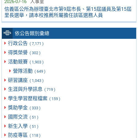
2026-07-16
人事室
信義區公所為辦理臺北市第9屆市長、第15屆議員及第15屆
里長選舉，請本校推薦所屬擔任該區選務人員
依公告類別彙總
行政公告
( 7,171 )
得獎榮譽
( 302 )
活動競賽
( 1,903 )
營隊活動
( 649 )
研習講座
( 1,043 )
生涯與升學訊息
( 719 )
學生學習歷程檔案
( 159 )
獎助學金
( 333 )
國際交流
( 51 )
新生入學
( 51 )
防疫專區
( 118 )