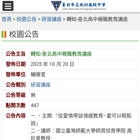
跳
至
選
主
首頁
>
校園公告
>
研習講座
>
轉知-泰北高中親職教育講座
單
要
校園公告
內
容
區
公告主旨
轉知-泰北高中親職教育講座
發佈日期
2025 年 10 月 20 日
發佈單位
輔導室
公告類別
研習講座
公告等級
無
點閱次數
447
公告內容
ㄧ 、主題:『從愛情學談情感教育–愛可以輕鬆
說』
二、講師：國立臺灣師範大學師資培育學院 高
松景教授