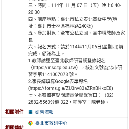
三、時間：114年 11 月 07 日（五）晚上6:40-
20:30
四、講座地點：臺北市私立泰北高級中學(地
址：臺北市士林區福林路240號)
五、參加對象：全市公私立國、高中職教師及家
長
六、報名方式：請於114年11月06日(星期四)前
完成，額滿為止。
1.教師請逕至臺北教師研習網登錄報名
（https://insc.tp.edu.tw），核准文號為北市研
習字第1141007078 號。
2.家長請填寫Google表單報名
(https://forms.gle/ZU3nv83aZRnBHkoE8)
七、本案如有疑問請電洽聯繫窗口：（02）
2882-5560分機 322，輔導室：陳老師。
相關附件
研習海報
臺北市教研中心
相關連結