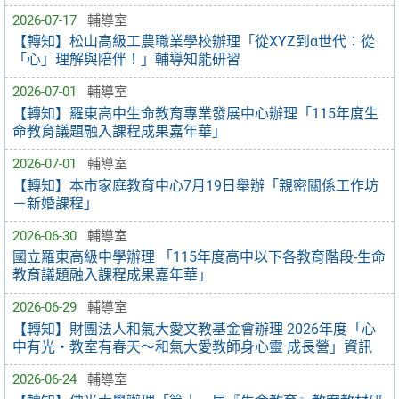
2026-07-17
輔導室
【轉知】松山高級工農職業學校辦理「從XYZ到α世代：從
「心」理解與陪伴！」輔導知能研習
2026-07-01
輔導室
【轉知】羅東高中生命教育專業發展中心辦理「115年度生
命教育議題融入課程成果嘉年華」
2026-07-01
輔導室
【轉知】本市家庭教育中心7月19日舉辦「親密關係工作坊
－新婚課程」
2026-06-30
輔導室
國立羅東高級中學辦理 「115年度高中以下各教育階段-生命
教育議題融入課程成果嘉年華」
2026-06-29
輔導室
【轉知】財團法人和氣大愛文教基金會辦理 2026年度「心
中有光・教室有春天～和氣大愛教師身心靈 成長營」資訊
2026-06-24
輔導室