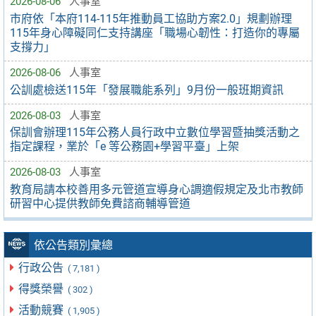
2026-08-06
人事室
市府依「本府114-115年推動員工協助方案2.0」規劃辦理
115年身心障礙同仁支持講座「職場心韌性：打造你的專屬
支撐力」
2026-08-06
人事室
公訓處檢送115年「發展職能系列」9月份一般班期資訊
2026-08-03
人事室
保訓會辦理115年公務人員行政中立數位學習暨抽獎活動之
指定課程，業於「e 等公務園+學習平臺」上架
2026-08-03
人事室
教育局請本校善用多元管道宣導身心調適假規定及北市教師
研習中心提供教師免費諮商輔導管道
依公告類別彙總
行政公告
( 7,181 )
得獎榮譽
( 302 )
活動競賽
( 1,905 )