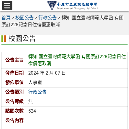
跳
至
選
主
首頁
>
校園公告
>
行政公告
>
轉知 國立臺灣師範大學函 有關
單
要
原訂228紀念日住宿優惠取消
內
校園公告
容
區
轉知 國立臺灣師範大學函 有關原訂228紀念日住
公告主旨
宿優惠取消
發佈日期
2024 年 2 月 07 日
發佈單位
人事室
公告類別
行政公告
公告等級
無
點閱次數
524
公告內容