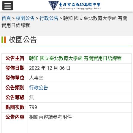
跳
至
選
主
首頁
>
校園公告
>
行政公告
>
轉知 國立臺北教育大學函 有關
單
要
實用日語課程
內
校園公告
容
區
公告主旨
轉知 國立臺北教育大學函 有關實用日語課程
發佈日期
2022 年 12 月 06 日
發佈單位
人事室
公告類別
行政公告
公告等級
無
點閱次數
799
公告內容
相關內容請參考附件