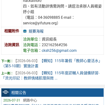
hackathon/
四、如有活動詳情需詢問，請逕洽承辦人員楊姿
妤小姐
（電話：04-36098885 E-mail：
service@yifuture.org）
相關附件
競賽海報
洽詢單位：
資訊組長
洽詢資訊
洽詢電話：
23216256#256
電子信箱：
cksh256@gmail.com
【2026-06-03】
【轉知】115年暑假「教師心靈活水」
（第5-10期）實施計畫
【2026-06-03】
【轉知】115年度認輔人員儲備研習-
「流光印記：教師情緒肌理與微 ...
相關公告
2026-07-31
網路中心