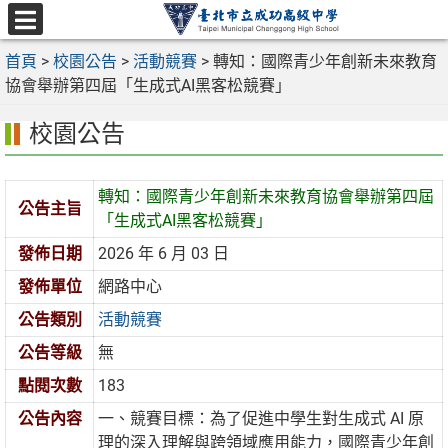
跳
至
選
主
首頁
>
校園公告
>
活動競賽
>
轉知：國際青少年創新未來教育
單
要
協會舉辦第四屆「生成式AI黑客松競賽」
內
校園公告
容
區
轉知：國際青少年創新未來教育協會舉辦第四屆
公告主旨
「生成式AI黑客松競賽」
發佈日期
2026 年 6 月 03 日
發佈單位
網路中心
公告類別
活動競賽
公告等級
無
點閱次數
183
公告內容
一、競賽目標：為了促進中學生對生成式 AI 原
理的深入理解與跨領域應用能力，國際青少年創