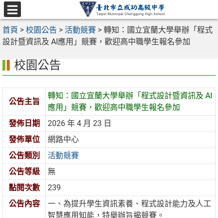
跳
至
選
主
首頁
>
校園公告
>
活動競賽
>
轉知：國立宜蘭大學舉辦「程式
單
要
設計暨資訊及 AI應用」競賽，歡迎高中職學生報名參加
內
校園公告
容
區
轉知：國立宜蘭大學舉辦「程式設計暨資訊及 AI
公告主旨
應用」競賽，歡迎高中職學生報名參加
發佈日期
2026 年 4 月 23 日
發佈單位
網路中心
公告類別
活動競賽
公告等級
無
點閱次數
239
公告內容
一、為提升學生資訊素養、程式設計能力及人工
智慧應用知能，特舉辦旨揭競賽。