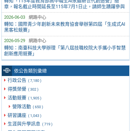
轉知「115年度教育部高中職生AI永續新世代創造營」簡
章，報名截止時間延長至115年7月1日止，請師生踴躍參與
2026-06-03
網路中心
轉知：國際青少年創新未來教育協會舉辦第四屆「生成式AI
黑客松競賽」
2026-05-29
網路中心
轉知：南臺科技大學辦理「第八屆技職校院大手攜小手智慧
創新應用競賽」
依公告類別彙總
行政公告
( 7,180 )
得獎榮譽
( 302 )
活動競賽
( 1,905 )
營隊活動
( 650 )
研習講座
( 1,043 )
生涯與升學訊息
( 719 )