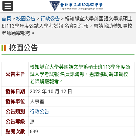
跳
至
選
主
首頁
>
校園公告
>
行政公告
>
轉知靜宜大學英國語文學系碩士
單
要
班113學年度甄試入學考試報 名資訊海報，惠請協助轉知貴校
內
老師踴躍報考。
容
校園公告
區
轉知靜宜大學英國語文學系碩士班113學年度甄
公告主旨
試入學考試報 名資訊海報，惠請協助轉知貴校
老師踴躍報考。
發佈日期
2023 年 10 月 12 日
發佈單位
人事室
公告類別
行政公告
公告等級
無
點閱次數
639