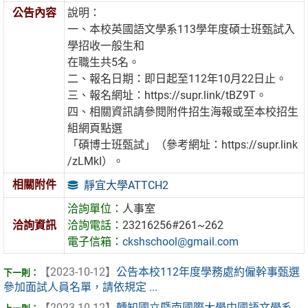
公告內容
說明：
一、本校英國語文學系113學年度碩士班甄試入
學招收一般生和
在職生共5名。
二、報名日期：即日起至112年10月22日止。
三、報名網址：https://supr.link/tBZ9T。
四、相關資訊請參閱附件招生海報或至本校招生
組網頁點選
「碩博士班甄試」（參考網址：https://supr.link
/zLMkI）。
相關附件
靜宜大學ATTCH2
洽詢單位：
人事室
洽詢資訊
洽詢電話：
23216256#261~262
電子信箱：
ckshschool@gmail.com
【2023-10-12】
公告本校112年度學務處約僱幹事甄選
參加面試人員名單，請依規定 ...
【2023-10-12】
轉知國立暨南國際大學中國語文學系