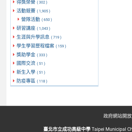
得獎榮譽
( 302 )
活動競賽
( 1,905 )
營隊活動
( 650 )
研習講座
( 1,043 )
生涯與升學訊息
( 719 )
學生學習歷程檔案
( 159 )
獎助學金
( 333 )
國際交流
( 51 )
新生入學
( 51 )
防疫專區
( 118 )
政府網站開放
臺北市立成功高級中學
Taipei Municipal C