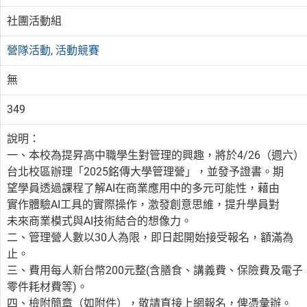
社團活動組
營隊活動
,
活動競賽
無
349
說明：
一、本校為提昇高中職學生對管理的興趣，將於4/26（週六）
台北校區辦理「2025銘傳大學管理營」，並發予證書。期
望學員透過課程了解AI在商業應用中的多元可能性，藉由
實作體驗AI工具的實際操作，激發創意思維，提升學員對
未來商業模式與AI技術結合的想像力。
二、管理營人數以30人為限，即日起開始接受報名，額滿為
止。
三、費用每人新台幣200元整(含膳食、講義費、保險費及電子
零件耗材費等)。
四、檢附簡章（如附件），敬請直接上網報名，俾憑彙辦。