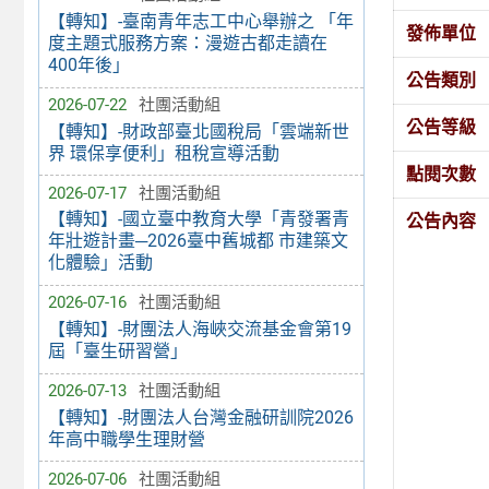
【轉知】-臺南青年志工中心舉辦之 「年
發佈單位
度主題式服務方案：漫遊古都走讀在
400年後」
公告類別
2026-07-22
社團活動組
公告等級
【轉知】-財政部臺北國稅局「雲端新世
界 環保享便利」租稅宣導活動
點閱次數
2026-07-17
社團活動組
【轉知】-國立臺中教育大學「青發署青
公告內容
年壯遊計畫─2026臺中舊城都 市建築文
化體驗」活動
2026-07-16
社團活動組
【轉知】-財團法人海峽交流基金會第19
屆「臺生研習營」
2026-07-13
社團活動組
【轉知】-財團法人台灣金融研訓院2026
年高中職學生理財營
2026-07-06
社團活動組