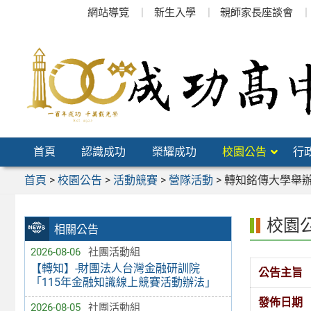
跳
網站導覽
新生入學
親師家長座談會
至
主
要
內
容
區
首頁
認識成功
榮耀成功
校園公告
行
首頁
>
校園公告
>
活動競賽
>
營隊活動
>
轉知銘傳大學舉辦
校園
相關公告
2026-08-06
社團活動組
【轉知】-財團法人台灣金融研訓院
公告主旨
「115年金融知識線上競賽活動辦法」
發佈日期
2026-08-05
社團活動組