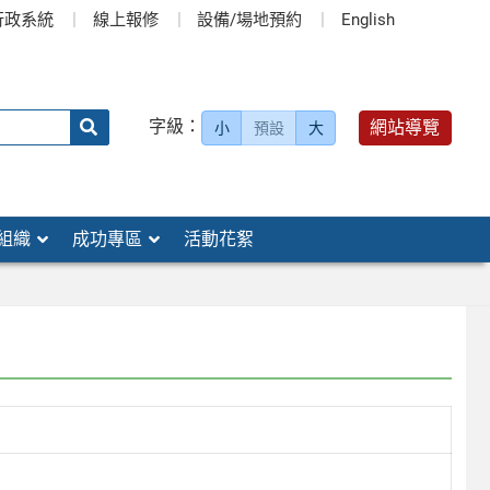
行政系統
線上報修
設備/場地預約
English
送出
字級：
網站導覽
小
預設
大
搜
尋：
組織
成功專區
活動花絮