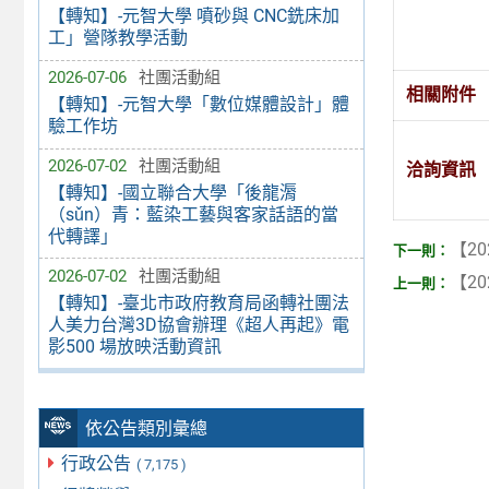
【轉知】-元智大學 噴砂與 CNC銑床加
工」營隊教學活動
2026-07-06
社團活動組
相關附件
【轉知】-元智大學「數位媒體設計」體
驗工作坊
2026-07-02
社團活動組
洽詢資訊
【轉知】-國立聯合大學「後龍漘
（sǔn）青：藍染工藝與客家話語的當
代轉譯」
【20
2026-07-02
社團活動組
【20
【轉知】-臺北市政府教育局函轉社團法
人美力台灣3D協會辦理《超人再起》電
影500 場放映活動資訊
依公告類別彙總
行政公告
( 7,175 )