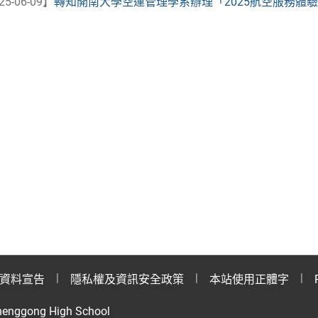
25-06-09】
轉知開南大學空運管理學系辦理「2025航空服務體驗營」
資料宣告
隱私權及資訊安全政策
本站使用正體字
henggong High School