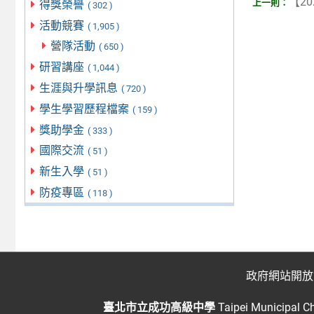
【20
得獎榮譽
( 302 )
活動競賽
( 1,905 )
營隊活動
( 650 )
研習講座
( 1,044 )
生涯與升學訊息
( 720 )
學生學習歷程檔案
( 159 )
獎助學金
( 333 )
國際交流
( 51 )
新生入學
( 51 )
防疫專區
( 118 )
政府網站開放
臺北市立成功高級中學
Taipei Municipal C