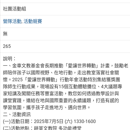
社團活動組
營隊活動
,
活動競賽
無
265
說明：
一、金車文教基金會長期推動「愛讓世界轉動」計畫，鼓勵老
師陪伴孩子以國際視野、在地行動，走出教室落實社會關
懷。2025「愛讓世界轉動」行動年會活動特別集結獲獎團
隊師生行動成果，現場設有15個互動體驗攤位、4大議題專
家短講及闖關任務等豐富活動，教您如何透過教學設計與
課堂實踐，連結在地與國際重要的永續議題，打造有感的
學習氛圍，攜手孩子走進地方、邁向世界。
二、活動資訊
(一)活動日期：2025年7月5日 (六) 1330-1600
(二)活動地點：耕莘文教院 多功能禮堂