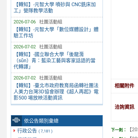
【轉知】-元智大學 噴砂與 CNC銑床加
工」營隊教學活動
2026-07-06
社團活動組
【轉知】-元智大學「數位媒體設計」體
驗工作坊
2026-07-02
社團活動組
【轉知】-國立聯合大學「後龍漘
（sǔn）青：藍染工藝與客家話語的當
代轉譯」
2026-07-02
社團活動組
【轉知】-臺北市政府教育局函轉社團法
相關附件
人美力台灣3D協會辦理《超人再起》電
影500 場放映活動資訊
洽詢資訊
依公告類別彙總
【20
行政公告
( 7,181 )