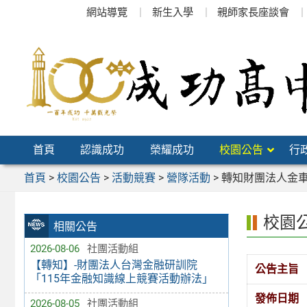
跳
網站導覽
新生入學
親師家長座談會
至
主
要
內
容
區
首頁
認識成功
榮耀成功
校園公告
行
首頁
>
校園公告
>
活動競賽
>
營隊活動
>
轉知財團法人金車
校園
相關公告
2026-08-06
社團活動組
【轉知】-財團法人台灣金融研訓院
公告主旨
「115年金融知識線上競賽活動辦法」
發佈日期
2026-08-05
社團活動組