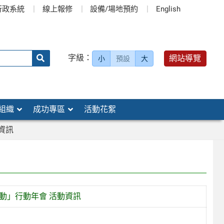
行政系統
線上報修
設備/場地預約
English
送出
字級：
網站導覽
小
預設
大
搜
尋：
組織
成功專區
活動花絮
資訊
動」行動年會 活動資訊