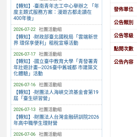
【轉知】-臺南青年志工中心舉辦之 「年
發佈單位
度主題式服務方案：漫遊古都走讀在
400年後」
公告類別
2026-07-22
社團活動組
公告等級
【轉知】-財政部臺北國稅局「雲端新世
界 環保享便利」租稅宣導活動
點閱次數
2026-07-17
社團活動組
【轉知】-國立臺中教育大學「青發署青
公告內容
年壯遊計畫─2026臺中舊城都 市建築文
化體驗」活動
2026-07-16
社團活動組
【轉知】-財團法人海峽交流基金會第19
屆「臺生研習營」
2026-07-13
社團活動組
【轉知】-財團法人台灣金融研訓院2026
年高中職學生理財營
2026-07-06
社團活動組