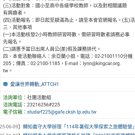
(三)活動對象：國小至高中各級學校教師，以及對相關議題
有興趣者。
(四)活動報名：即日起至額滿為止，請至本會官網報名。(五)活動詳情：https
三、其他事項
(一)本活動核發2小時教師研習時數，需研習時數者請務必事
先報名。
(二)請惠予當日出席人員公(差)假及課務排代。
四、本會活動聯絡人：余亞蘭小姐，電話：02-21001110分機
205；傳真：02-2100-1185，E-mail：lynn@kingcar.org.
tw。
愛讓世界轉動_ATTCH1
洽詢單位：
社團活動組
洽詢電話：
23216256#225
電子信箱：
studarf225@gafe.cksh.tp.edu.tw
25-06-09】
轉知義守大學辦理「114年暑假大學探索之旅體驗營