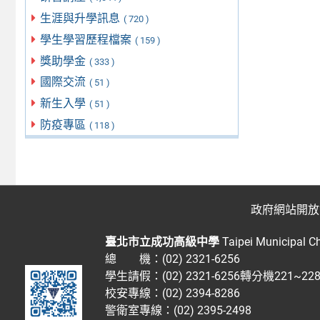
生涯與升學訊息
( 720 )
學生學習歷程檔案
( 159 )
獎助學金
( 333 )
國際交流
( 51 )
新生入學
( 51 )
防疫專區
( 118 )
政府網站開放
臺北市立成功高級中學
Taipei Municipal C
總 機：(02) 2321-6256
學生請假：(02) 2321-6256轉分機221~2
校安專線：(02) 2394-8286
警衛室專線：(02) 2395-2498