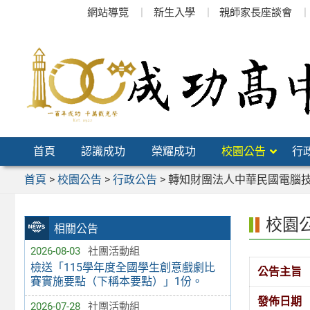
跳
網站導覽
新生入學
親師家長座談會
至
主
要
內
容
區
首頁
認識成功
榮耀成功
校園公告
行
首頁
>
校園公告
>
行政公告
>
轉知財團法人中華民國電腦技
校園
相關公告
2026-08-03
社團活動組
檢送「115學年度全國學生創意戲劇比
公告主旨
賽實施要點（下稱本要點）」1份。
發佈日期
2026-07-28
社團活動組