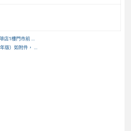
1樓門市前 ...
版）如附件， ...