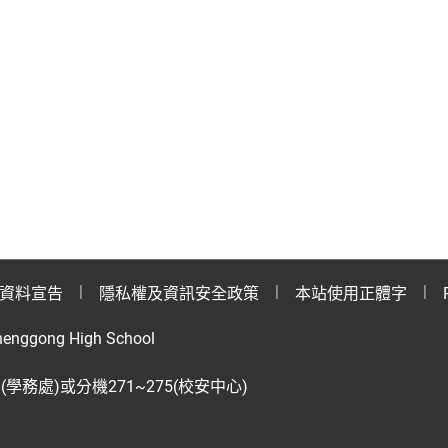
資料宣告
隱私權及資訊安全政策
本站使用正體字
henggong High School
28(學務處)或分機271~275(校安中心)