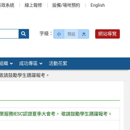
行政系統
線上報修
設備/場地預約
English
送出
字級：
網站導覽
小
預設
大
搜
尋：
組織
成功專區
活動花絮
 敬請鼓勵學生踴躍報考。
業服務IESC認證夏季大會考， 敬請鼓勵學生踴躍報考。