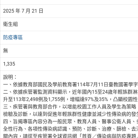
2025 年 7 月 21 日
衛生組
防疫專區
無
1,335
說明：
一、依據教育部國民及學前教育署114年7月11日臺教國署學字第1
二、依據疾管署監測資料顯示，近年國內15至24歲年輕族群淋病及
升至113年2,498例及1,755例，增幅達97%及35%，凸顯
三、疾管署與教育部合作，以增能校園工作人員及學生為策略
檢驗及診斷，以達到促進年輕族群性健康並減少性傳染病的發
四、旨揭專區內容分為一般民眾、教育人員、醫事公衛人員、
全性行為、各項性傳染病認識、預防、診斷、治療、篩檢、去
關內容，請逕至疾管署全球資訊網「首頁／傳染病與防疫專題