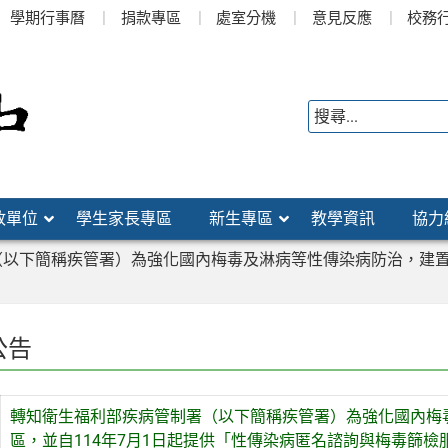
學期行事曆
捐款專區
處室分機
意見反應
校務
政單位
學生家長專區
新生專區
教學資訊
協力
以下簡稱疾管署）為強化國內梅毒及淋病等性傳染病防治，建置「
公告
轉知衛生福利部疾病管制署（以下簡稱疾管署）為強化國內梅
區，並自114年7月1日起提供「性傳染病匿名諮詢與梅毒篩檢