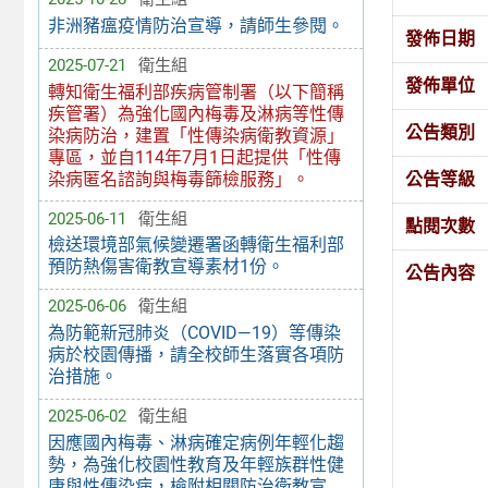
非洲豬瘟疫情防治宣導，請師生參閱。
發佈日期
2025-07-21
衛生組
發佈單位
轉知衛生福利部疾病管制署（以下簡稱
疾管署）為強化國內梅毒及淋病等性傳
公告類別
染病防治，建置「性傳染病衛教資源」
專區，並自114年7月1日起提供「性傳
染病匿名諮詢與梅毒篩檢服務」。
公告等級
2025-06-11
衛生組
點閱次數
檢送環境部氣候變遷署函轉衛生福利部
預防熱傷害衛教宣導素材1份。
公告內容
2025-06-06
衛生組
為防範新冠肺炎（COVID—19）等傳染
病於校園傳播，請全校師生落實各項防
治措施。
2025-06-02
衛生組
因應國內梅毒、淋病確定病例年輕化趨
勢，為強化校園性教育及年輕族群性健
康與性傳染病，檢附相關防治衛教宣