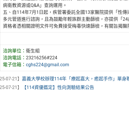
病衛教資源或Q&A」查詢運用。
五、自114年7月1日起，疾管署委託全國13家醫院提供「性傳染
多元管道進行諮詢，且為鼓勵年輕族群主動篩檢，亦提供「2
資格者憑相關證明文件可免費接受梅毒快速篩檢，有關旨揭醫院聯絡方式
洽詢單位：
衛生組
洽詢電話：
23216256#224
電子信箱：
cghs224@gmail.com
25-07-21】
嘉義大學校辦理114年「療起嘉大，癒起手作」單身
25-07-21】
【114資優鑑定】性向測驗結果公告