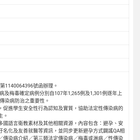
140064396號函辦理。
梅毒確定病例分別自107年1,265例及1,301例逐年上
校園性傳染病防治之重要性。
，促進學生安全性行為認知及實質，協助法定性傳染病的
生。
多國語言衛教素材及其他相關資源，內容包含：避孕、安
汙名化及友善就醫等資訊，並同步更新避孕方式闢謠QA相
／傳染病介紹／第三類法定傳染病／梅毒或淋病／性傳染