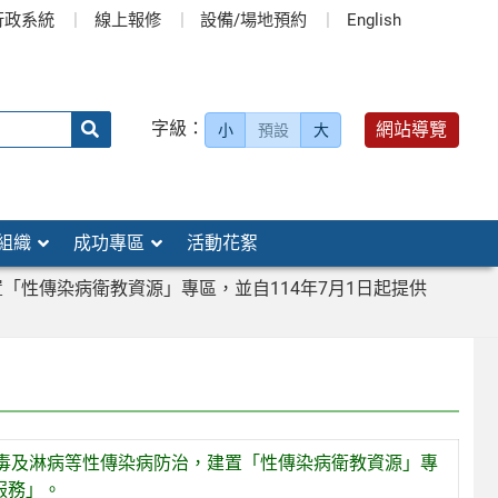
行政系統
線上報修
設備/場地預約
English
送出
字級：
網站導覽
小
預設
大
搜
尋：
組織
成功專區
活動花絮
性傳染病衛教資源」專區，並自114年7月1日起提供
毒及淋病等性傳染病防治，建置「性傳染病衛教資源」專
服務」。