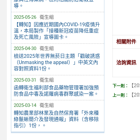
導。
2025-05-26
衛生組
【轉知】因應近期國內COVID-19疫情升
溫，本局製作「接種新冠疫苗降低重症
及死亡風險」宣導圖卡。
相關附件
2025-04-30
衛生組
檢送2025年世界無菸日主題「戳破誘惑
（Unmasking the appeal）」中英文內
洽詢資訊
容對照資料1份。
2025-03-31
衛生組
【20
函轉衛生福利部食品藥物管理署加強預
防食品中毒及諾羅病毒群聚感染一案。
【20
2025-03-14
衛生組
轉知農業部林業及自然保育署「外來種
綠鬣蜥簡介及發現通報」資料（含移除
指引）1份，。