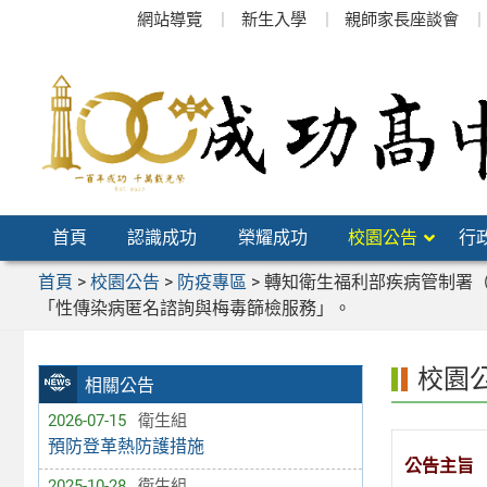
跳
網站導覽
新生入學
親師家長座談會
至
主
要
內
容
區
首頁
認識成功
榮耀成功
校園公告
行
首頁
>
校園公告
>
防疫專區
>
轉知衛生福利部疾病管制署（
「性傳染病匿名諮詢與梅毒篩檢服務」。
校園
相關公告
2026-07-15
衛生組
預防登革熱防護措施
公告主旨
2025-10-28
衛生組