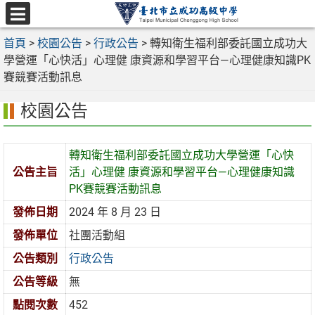
跳
至
選
主
首頁
>
校園公告
>
行政公告
>
轉知衛生福利部委託國立成功大
單
要
學營運「心快活」心理健 康資源和學習平台—心理健康知識PK
內
賽競賽活動訊息
容
校園公告
區
轉知衛生福利部委託國立成功大學營運「心快
公告主旨
活」心理健 康資源和學習平台—心理健康知識
PK賽競賽活動訊息
發佈日期
2024 年 8 月 23 日
發佈單位
社團活動組
公告類別
行政公告
公告等級
無
點閱次數
452