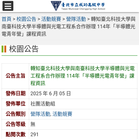
跳
至
選
主
首頁
>
校園公告
>
活動競賽
>
營隊活動
>
轉知臺北科技大學與
單
要
南臺科技大學半導體與光電工程系合作辦理 114年「半導體光
內
電青年營」課程資訊
容
校園公告
區
轉知臺北科技大學與南臺科技大學半導體與光電
公告主旨
工程系合作辦理 114年「半導體光電青年營」課
程資訊
發佈日期
2025 年 6 月 05 日
發佈單位
社團活動組
公告類別
營隊活動
,
活動競賽
公告等級
無
點閱次數
291