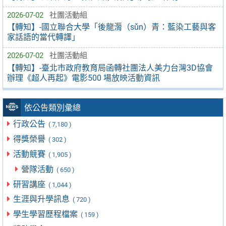
2026-07-02
社團活動組
【轉知】-國立聯合大學「後龍漘（sǔn）青：藍染工藝與客
家話語的當代轉譯」
2026-07-02
社團活動組
【轉知】-臺北市政府教育局函轉社團法人美力台灣3D協會
辦理《超人再起》電影500 場放映活動資訊
依公告類別彙總
行政公告
( 7,180 )
得獎榮譽
( 302 )
活動競賽
( 1,905 )
營隊活動
( 650 )
研習講座
( 1,044 )
生涯與升學訊息
( 720 )
學生學習歷程檔案
( 159 )