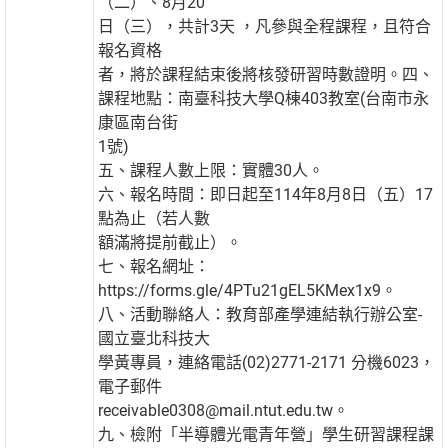
（二）、8月20
日（三），共計3天 ，凡參與全程課程，且符合
報名資格
者，將於課程結束後將核發研習時數證明。四、
課程地點：南臺科技大學Q棟403教室(台南市永
康區南台街
1號)
五、課程人數上限：實體30人。
六、報名時間：即日起至114年8月8日（五）17
點為止（若人數
額滿將提前截止）。
七、報名網址：
https://forms.gle/4PTu21gEL5KMex1x9。
八、活動聯絡人：教育部產學連結執行辦公室-
國立臺北科技大
學黃專員，連絡電話(02)2771-2171 分機6023，
電子郵件
receivable0308@mail.ntut.edu.tw。
九、檢附「半導體光電青年營」學生研習課程課