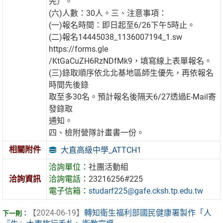
先）。
(六)人數：30人。三、注意事項：
(一)報名時間：即日起至6/26下午5時止。
(二)報名14445038_1136007194_1.sw
https://forms.gle
/KtGaCuZH6RzNDfMk9，填寫線上表單報名。
(三)錄取順序依北北基地區師生優先，再依報名
時間先後錄
取至多30名。預計報名後隔天6/27透過E-Mail寄
發錄取
通知。
四、檢附營隊計畫書一份。
相關附件
大直高級中學_ATTCH1
洽詢單位：
社團活動組
洽詢資訊
洽詢電話：
23216256#225
電子信箱：
studarf225@gafe.cksh.tp.edu.tw
【2024-06-19】
轉知衛生福利部國民健康署製作「人