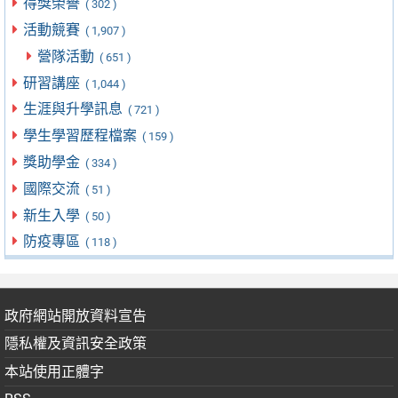
得獎榮譽
( 302 )
活動競賽
( 1,907 )
營隊活動
( 651 )
研習講座
( 1,044 )
生涯與升學訊息
( 721 )
學生學習歷程檔案
( 159 )
獎助學金
( 334 )
國際交流
( 51 )
新生入學
( 50 )
防疫專區
( 118 )
政府網站開放資料宣告
隱私權及資訊安全政策
本站使用正體字