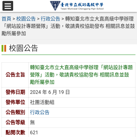
跳
至
選
主
首頁
>
校園公告
>
行政公告
>
轉知臺北市立大直高級中學辦理
單
要
「網站設計專題營隊」活動，敬請貴校協助發布 相關訊息並鼓
內
勵所屬參加
容
校園公告
區
轉知臺北市立大直高級中學辦理「網站設計專題
公告主旨
營隊」活動，敬請貴校協助發布 相關訊息並鼓
勵所屬參加
發佈日期
2024 年 6 月 19 日
發佈單位
社團活動組
公告類別
行政公告
公告等級
無
點閱次數
621